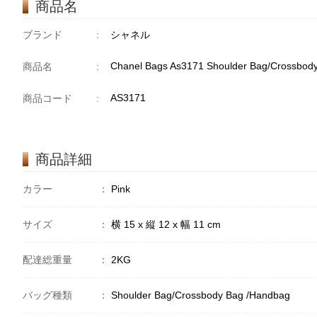
商品名
ブランド
:
シャネル
Chanel Bags As3171 Shoulder Bag/Crossbod
商品名
:
AS3171
商品コード
:
商品詳細
カラー
：
Pink
サイズ
：
横 15 x 縦 12 x 幅 11 cm
配達総重量
：
2KG
バッグ種類
：
Shoulder Bag/Crossbody Bag /Handbag