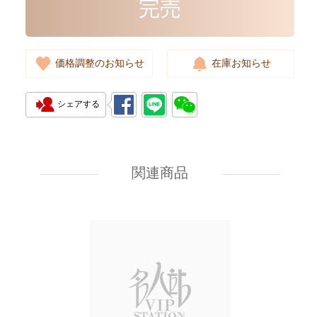
完売
価格調整のお知らせ
在庫お知らせ
シェアする
Chanel Bags As5759 Shoulder
Bag/Crossbody Bag
関連商品
55,800.00