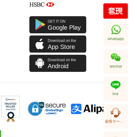
Chanel Bags Ap4936c Blk Gp
GET IT ON
Shoulder Bag/Crossbody Bag
Google Play
32,800.00
whatsapp
Download on the
App Store
Download on the
Android
wechat
line
Chanel Bags As5293 Shoulder
顧客サービス
Bag/Handbag
58,800.00