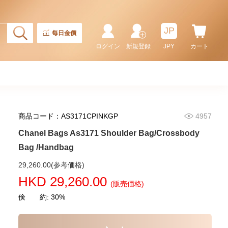
Bag/Handbag
58,800.00
JP
每日金價
ログイン
新規登録
JPY
カート
商品コード：AS3171CPINKGP
4957
Chanel Bags As3171 Shoulder Bag/Crossbody
Bag /Handbag
Chanel Bags As5631 Shoulder
29,260.00(参考価格)
Bag/Handbag
HKD 29,260.00
(販売価格)
54,800.00
倹 約: 30%