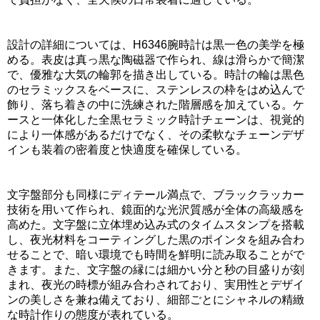
設計の詳細については、H6346腕時計は黒一色の美学を極
める。表皮は真っ黒な陶磁器で作られ、線は滑らかで簡潔
で、優雅な大気の輪郭を描き出している。時計の輪は黒色
のセラミックスをベースに、ステンレスの枠をはめ込んで
飾り、落ち着きの中に洗練された階層感を加えている。ケ
ースと一体化した全黒セラミック時計チェーンは、視覚的
により一体感があるだけでなく、その柔軟なチェーンデザ
インも装着の密着度と快適度を確保している。
文字盤部分も同様にディテール満点で、ブラックラッカー
技術を用いて作られ、鏡面的な光沢質感が全体の高級感を
高めた。文字盤に立体埋め込み式のタイムスタンプを搭載
し、夜光材料をコーティングした黒のポインタを組み合わ
せることで、暗い環境でも時間を鮮明に読み取ることがで
きます。また、文字盤の縁には細かい分と秒の目盛りが刻
まれ、夜光の時標が組み合わされており、実用性とデザイ
ンの美しさを兼ね備えており、細部ごとにシャネルの精緻
な時計作りの態度が表れている。