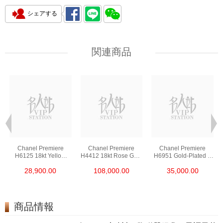
シェアする
関連商品
Chanel Premiere
Chanel Premiere
Chanel Premiere
H6125 18kt Yellow
H4412 18kt Rose Gold
H6951 Gold-Plated &
Gold
& Diamonds
Stainless Steel
28,900.00
108,000.00
35,000.00
商品情報