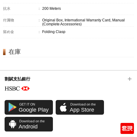
抗水
：
200 Meters
付属物
：
Original Box, International Warranty Card, Manual
(Complete Accessories)
留め金
：
Folding Clasp
在庫
割賦支払銀行
GET IT ON
Download on the
Google Play
App Store
Download on the
Android