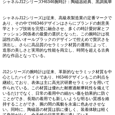
シャネルJ12シリーズH6346腕時計：陶磁器経典、黒調風華
シャネルJ12シリーズは従来、高級表製造業の定番マークで
あり、その中でH6346デザインはさらにブランドの創意美
学とトップ技術を完璧に融合させ、多くの時計愛好家とフ
ァッション関係者の最愛の選択となった。この腕時計は視
認性の高いオールブラックのデザインで控えめで贅沢さを
演出し、さらに高品質のセラミック材質の運用によって、
造形の美しさと実用的な性能を両立し、時間を超える古典
的な作品となっている。
J12シリーズの腕時計は従来、革新的なセラミック材質を中
心としたハイライトであり、H6346デザインもこの利点を
継続しており、表体は主に高光沢研磨セラミックを用いて
作られている。この材質は優れた耐擦過耐摩耗性を備えて
いるだけでなく、日常の着用中の細かい傷を効果的に防ぐ
ことができ、長期の着用でも新しいような明るい質感を維
持することができ、腕の間の風貌を永遠に色あせさせな
い。同時に、陶磁器の材質は肌に優しく、装着体験は軽く
て負担がなく、全天候の日常装着に適している。