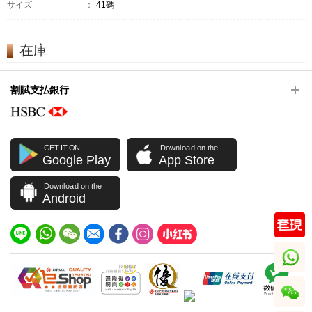
サイズ
：
41碼
在庫
割賦支払銀行
GET IT ON
Download on the
Google Play
App Store
Download on the
Android
whatsapp
wechat