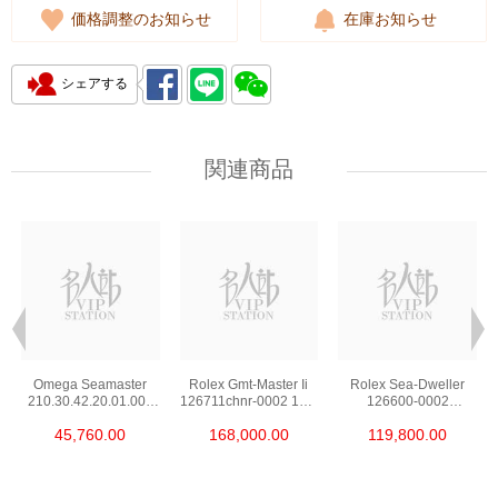
価格調整のお知らせ
在庫お知らせ
シェアする
関連商品
Omega Seamaster
Rolex Gmt-Master Ii
Rolex Sea-Dweller
210.30.42.20.01.002
126711chnr-0002 18kt
126600-0002
Stainless Steel Nekton
Rose Gold & Steel
Stainless Steel
45,760.00
168,000.00
119,800.00
Edition