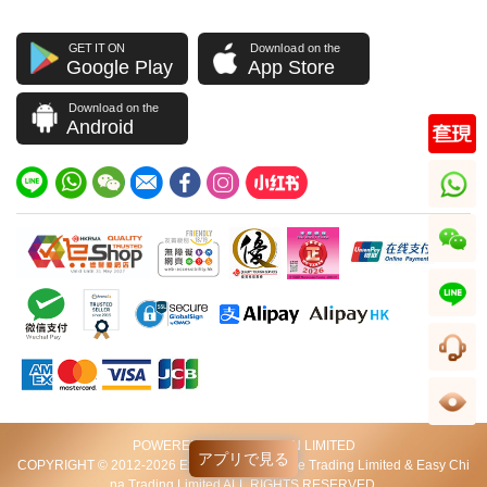
GET IT ON
Download on the
Google Play
App Store
Download on the
Android
whatsapp
wechat
line
顧客サービス
閲覧履歴
POWERED BY VIP STATION LIMITED
アプリで見る
COPYRIGHT © 2012-2026 Excellent World Wide Trading Limited & Easy Chi
na Trading Limited ALL RIGHTS RESERVED.