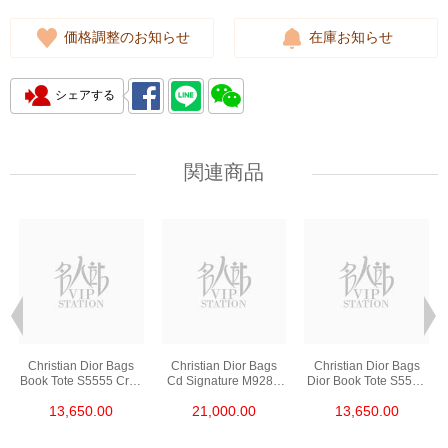
価格調整のお知らせ
在庫お知らせ
シェアする
関連商品
Christian Dior Bags
Christian Dior Bags
Christian Dior Bags
Book Tote S5555 Crgo
Cd Signature M9280
Dior Book Tote S5555
928 Shoulder
Utzq 928 Shoulder
Criw 928 Shoulder
13,650.00
21,000.00
13,650.00
Bag/Crossbody Bag
Bag/Crossbody Bag
Bag/Crossbody Bag
/Handbag