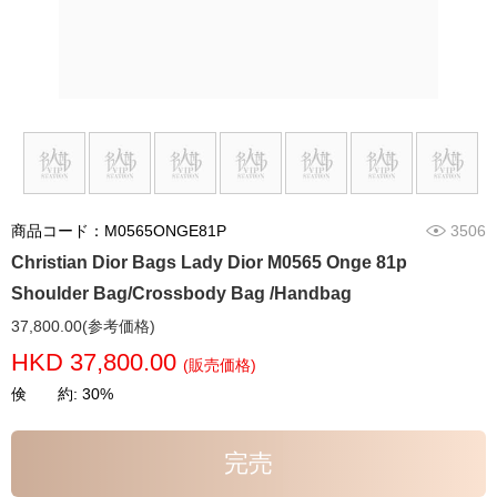
商品コード：M0565ONGE81P
3506
Christian Dior Bags Lady Dior M0565 Onge 81p
Shoulder Bag/Crossbody Bag /Handbag
37,800.00(参考価格)
HKD 37,800.00
(販売価格)
倹 約: 30%
完売