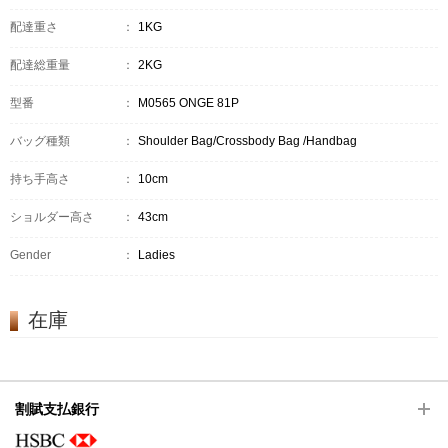
配達重さ
：
1KG
配達総重量
：
2KG
型番
：
M0565 ONGE 81P
バッグ種類
：
Shoulder Bag/Crossbody Bag /Handbag
持ち手高さ
：
10cm
ショルダー高さ
：
43cm
Gender
：
Ladies
在庫
割賦支払銀行