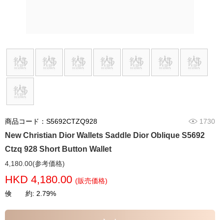
商品コード：S5692CTZQ928
1730
New Christian Dior Wallets Saddle Dior Oblique S5692
Ctzq 928 Short Button Wallet
4,180.00(参考価格)
HKD 4,180.00
(販売価格)
倹 約: 2.79%