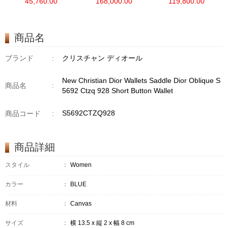
45,760.00
168,000.00
119,800.00
Edition
商品名
ブランド
:
クリスチャン ディオール
New Christian Dior Wallets Saddle Dior Oblique S
商品名
:
5692 Ctzq 928 Short Button Wallet
S5692CTZQ928
商品コード
:
商品詳細
スタイル
：
Women
カラー
：
BLUE
材料
：
Canvas
サイズ
：
横 13.5 x 縦 2 x 幅 8 cm