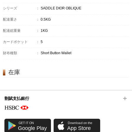
シリーズ
：
SADDLE DIOR OBLIQUE
配達重さ
：
0.5KG
配達総重量
：
1KG
カードポケット
：
5
財布種類
：
Short Button Wallet
在庫
割賦支払銀行
GET IT ON
Download on the
Google Play
App Store