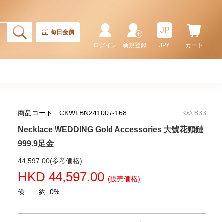
JP
每日金價
ログイン
新規登録
JPY
カート
Necklace CLASSIC Gold
商品コード：CKWLBN241007-168
833
Accessories 頸鏈 PT950
65,712.00
Necklace WEDDING Gold Accessories 大號花頸鏈
999.9足金
44,597.00(参考価格)
HKD 44,597.00
(販売価格)
倹 約: 0%