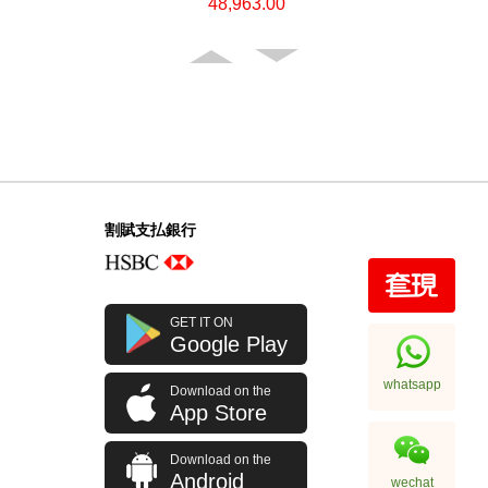
48,963.00
割賦支払銀行
Necklace CLASSIC Gold
GET IT ON
Accessories 頸鏈 PT950
Google Play
56,616.00
whatsapp
Download on the
App Store
Download on the
Android
wechat