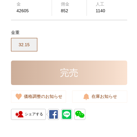
金
佣金
人工
42605
852
1140
Necklace CLASSIC Gold
金重
Accessories 頸鏈 PT950
48,963.00
32.15
完売
価格調整のお知らせ
在庫お知らせ
シェアする
Necklace CLASSIC Gold
Accessories 頸鏈 PT950