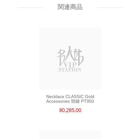
関連商品
56,616.00
Necklace CLASSIC Gold
Accessories 頸鏈 PT950
80,285.00