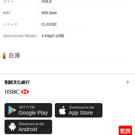
カラー
：
GOLD
材料
：
999 Gold
シリーズ
：
CLASSIC
Approximate Weight
：
4.43g(0.118tt)
在庫
割賦支払銀行
GET IT ON
Download on the
Google Play
App Store
Download on the
Android