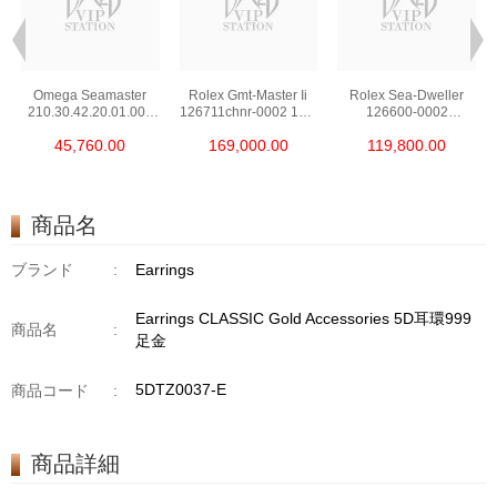
Omega Seamaster
Rolex Gmt-Master Ii
Rolex Sea-Dweller
210.30.42.20.01.002
126711chnr-0002 18kt
126600-0002
Stainless Steel Nekton
Rose Gold & Steel
Stainless Steel
45,760.00
169,000.00
119,800.00
Edition
商品名
ブランド
:
Earrings
Earrings CLASSIC Gold Accessories 5D耳環999
商品名
:
足金
5DTZ0037-E
商品コード
:
商品詳細