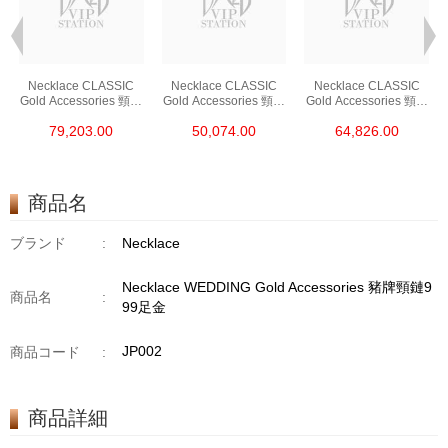
Necklace CLASSIC
Necklace CLASSIC
Necklace CLASSIC
Gold Accessories 頸鏈
Gold Accessories 頸鏈
Gold Accessories 頸鏈
PT950
PT950
PT950
79,203.00
50,074.00
64,826.00
商品名
ブランド
:
Necklace
Necklace WEDDING Gold Accessories 豬牌頸鏈9
商品名
:
99足金
JP002
商品コード
:
商品詳細