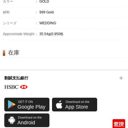
カラー
：
GOLD
材料
：
999 Gold
シリーズ
：
WEDDING
Approximate Weight
：
35.54g(0.950tt)
在庫
割賦支払銀行
GET IT ON
Download on the
Google Play
App Store
Download on the
Android