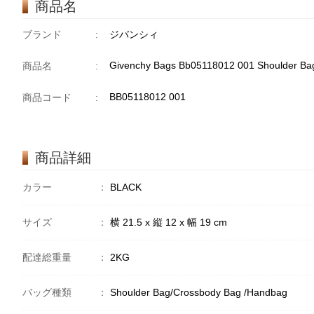
商品名
ブランド
:
ジバンシィ
Givenchy Bags Bb05118012 001 Shoulder Ba
商品名
:
BB05118012 001
商品コード
:
商品詳細
カラー
：
BLACK
サイズ
：
横 21.5 x 縦 12 x 幅 19 cm
配達総重量
：
2KG
バッグ種類
：
Shoulder Bag/Crossbody Bag /Handbag