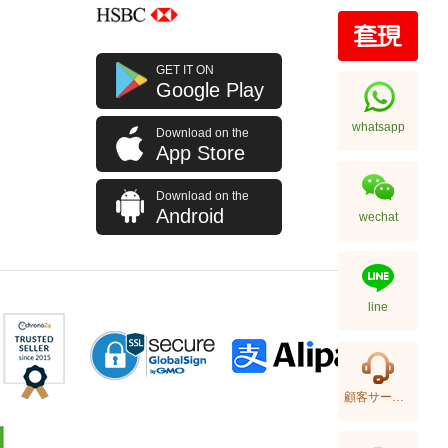
GET IT ON
Google Play
whatsapp
Download on the
App Store
Download on the
Android
wechat
line
顧客サービス