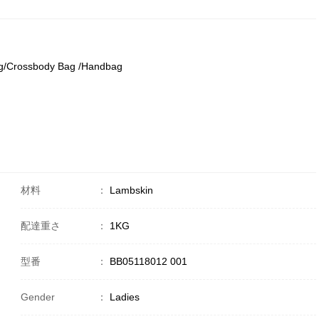
g/Crossbody Bag /Handbag
材料
：
Lambskin
配達重さ
：
1KG
型番
：
BB05118012 001
Gender
：
Ladies