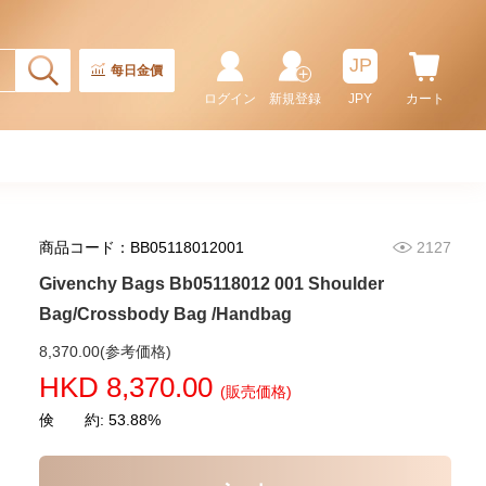
JP
每日金價
ログイン
新規登録
JPY
カート
商品コード：BB05118012001
2127
Givenchy Bags Bb05118012 001 Shoulder
Bag/Crossbody Bag /Handbag
Givenchy Bags Bb5005b02h 403
8,370.00(参考価格)
Crossbody Bag
HKD 8,370.00
(販売価格)
2,280.00
倹 約: 53.88%