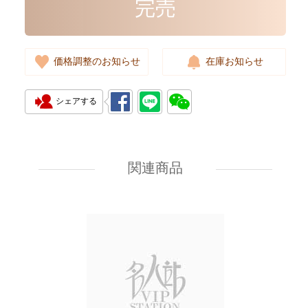
完売
完売
価格調整のお知らせ
在庫お知らせ
シェアする
Givenchy Bags Bb05253013 001
Crossbody Bag
関連商品
8,000.00