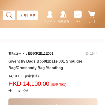
JP
每日金價
ログイン
新規登録
JPY
カート
商品コード：BB50F2B11E001
1544
Givenchy Bags Bb50f2b11e 001 Shoulder
Bag/Crossbody Bag /Handbag
Givenchy Bags Bb5005b02h 403
14,100.00(参考価格)
Crossbody Bag
HKD 14,100.00
(販売価格)
2,280.00
倹 約: 0%