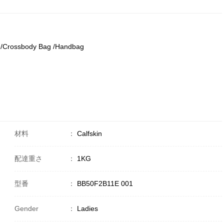
g/Crossbody Bag /Handbag
材料
：
Calfskin
配達重さ
：
1KG
型番
：
BB50F2B11E 001
Gender
：
Ladies