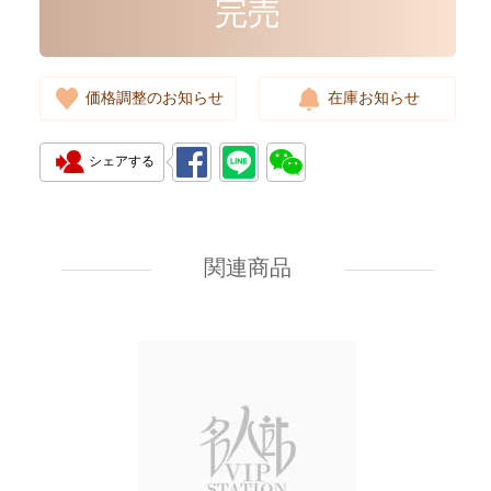
完売
完売
価格調整のお知らせ
在庫お知らせ
シェアする
Givenchy Bags Bb05253013 001
Crossbody Bag
関連商品
8,000.00