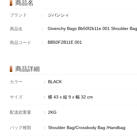
商品名
ブランド
:
ジバンシィ
Givenchy Bags Bb50f2b11e 001 Shoulder Ba
商品名
:
BB50F2B11E 001
商品コード
:
商品詳細
カラー
：
BLACK
サイズ
：
横 43 x 縦 9 x 幅 32 cm
配達総重量
：
2KG
バッグ種類
：
Shoulder Bag/Crossbody Bag /Handbag