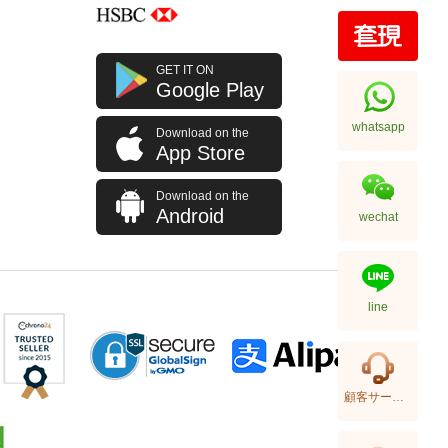
GET IT ON
Google Play
whatsapp
Download on the
App Store
Download on the
Android
wechat
line
顧客サービス