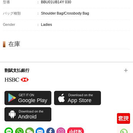
型番
：
BBU01UB14Y 030
バッグ種類
：
Shoulder Bag/Crossbody Bag
Gender
：
Ladies
在庫
割賦支払銀行
GET IT ON
Download on the
Google Play
App Store
Download on the
Android