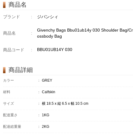
商品名
ブランド
:
ジバンシィ
Givenchy Bags Bbu01ub14y 030 Shoulder Bag/Cr
商品名
:
ossbody Bag
BBU01UB14Y 030
商品コード
:
商品詳細
カラー
：
GREY
材料
：
Calfskin
サイズ
：
横 18.5 x 縦 6.5 x 幅 10.5 cm
配達重さ
：
1KG
配達総重量
：
2KG