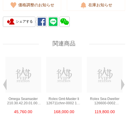
価格調整のお知らせ
在庫お知らせ
シェアする
関連商品
Omega Seamaster
Rolex Gmt-Master Ii
Rolex Sea-Dweller
210.30.42.20.01.002
126711chnr-0002 18kt
126600-0002
Stainless Steel Nekton
Rose Gold & Steel
Stainless Steel
45,760.00
168,000.00
119,800.00
Edition