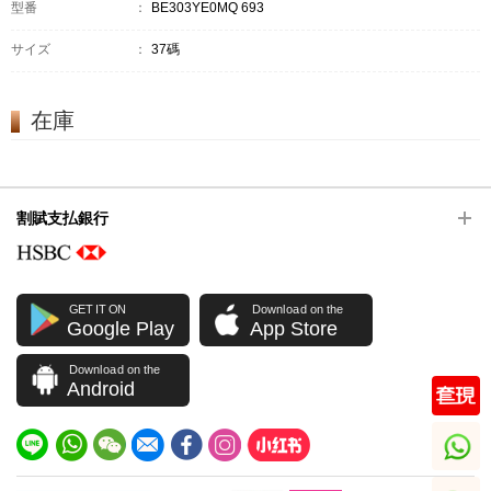
型番
：
BE303YE0MQ 693
サイズ
：
37碼
在庫
割賦支払銀行
GET IT ON
Download on the
Google Play
App Store
Download on the
Android
whatsapp