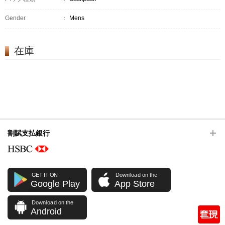
Gender
：
Mens
在庫
割賦支払銀行
GET IT ON
Download on the
Google Play
App Store
Download on the
Android