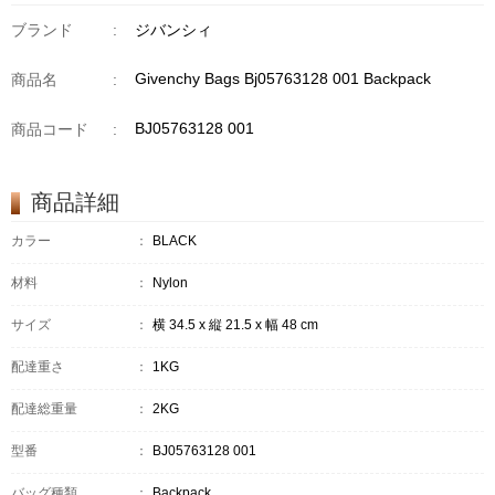
ブランド
:
ジバンシィ
Givenchy Bags Bj05763128 001 Backpack
商品名
:
BJ05763128 001
商品コード
:
商品詳細
カラー
：
BLACK
材料
：
Nylon
サイズ
：
横 34.5 x 縦 21.5 x 幅 48 cm
配達重さ
：
1KG
配達総重量
：
2KG
型番
：
BJ05763128 001
バッグ種類
：
Backpack