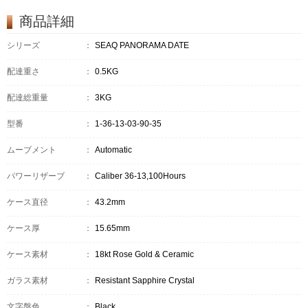
商品詳細
シリーズ
：
SEAQ PANORAMA DATE
配達重さ
：
0.5KG
配達総重量
：
3KG
型番
：
1-36-13-03-90-35
ムーブメント
：
Automatic
パワーリザーブ
：
Caliber 36-13,100Hours
ケース直径
：
43.2mm
ケース厚
：
15.65mm
ケース素材
：
18kt Rose Gold & Ceramic
ガラス素材
：
Resistant Sapphire Crystal
文字盤色
：
Black