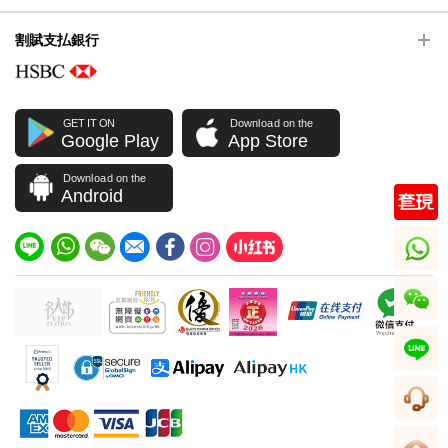
割賦支払銀行
GET IT ON
Download on the
Google Play
App Store
Download on the
Android
whatsapp
wechat
line
顧客サービス