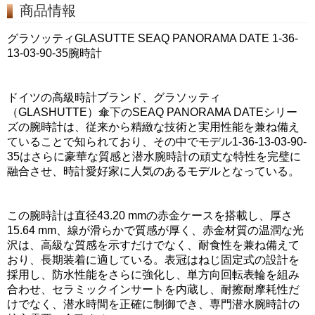
商品情報
グラソッティGLASUTTE SEAQ PANORAMA DATE 1-36-
13-03-90-35腕時計
ドイツの高級時計ブランド、グラソッティ
（GLASHUTTE）傘下のSEAQ PANORAMA DATEシリー
ズの腕時計は、従来から精緻な技術と実用性能を兼ね備え
ていることで知られており、その中でモデル1-36-13-03-90-
35はさらに豪華な質感と潜水腕時計の頑丈な特性を完璧に
融合させ、時計愛好家に人気のあるモデルとなっている。
この腕時計は直径43.20 mmの赤金ケースを搭載し、厚さ
15.64 mm、線が滑らかで質感が厚く、赤金材質の温潤な光
沢は、高級な質感を示すだけでなく、耐食性を兼ね備えて
おり、長期装着に適している。表冠はねじ固定式の設計を
採用し、防水性能をさらに強化し、単方向回転表輪を組み
合わせ、セラミックインサートを内蔵し、耐擦耐摩耗性だ
けでなく、潜水時間を正確に制御でき、専門潜水腕時計の