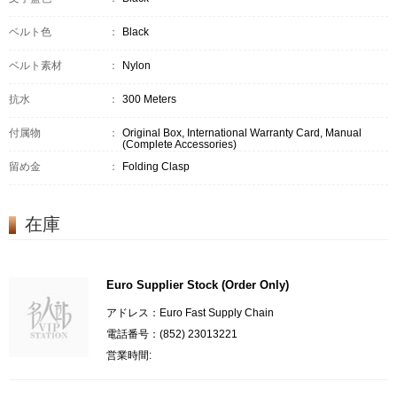
ベルト色
：
Black
ベルト素材
：
Nylon
抗水
：
300 Meters
付属物
：
Original Box, International Warranty Card, Manual
(Complete Accessories)
留め金
：
Folding Clasp
在庫
Euro Supplier Stock (Order Only)
アドレス：Euro Fast Supply Chain
電話番号：(852) 23013221
営業時間: