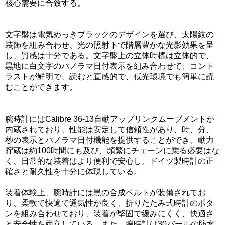
核心需要に合致する。
文字盤は電気めっきブラックのデザインを選び、太陽紋の
装飾を組み合わせ、光の照射下で階層豊かな光影効果を呈
し、質感は十分である。文字盤上の立体時標は立体的で、
黒地に白文字のパノラマ日付表示を組み合わせて、コント
ラストが鮮明で、読むと直感的で、低光環境でも簡単に読
むことができます。
腕時計にはCalibre 36-13自動アップリンクムーブメントが
内蔵されており、性能は安定して信頼性があり、時、分、
秒の表示とパノラマ日付機能を提供することができ、動力
貯蔵は約100時間にも及び、頻繁にチェーンに乗る必要はな
く、日常的な装着はより便利で安心し、ドイツ製時計の正
確さと耐久性を十分に体現している。
装着体験上、腕時計には黒の合成ベルトが装備されてお
り、柔軟で快適で通気性が良く、折りたたみ式時計のボタ
ンを組み合わせており、装着が堅固で緩みにくく、快適さ
と安全性を両立している。また、腕時計は30バールの防水