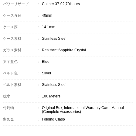
パワーリザーブ
：
Caliber 37-02,70Hours
ケース直径
：
40mm
ケース厚
：
14.1mm
ケース素材
：
Stainless Steel
ガラス素材
：
Resistant Sapphire Crystal
文字盤色
：
Blue
ベルト色
：
Silver
ベルト素材
：
Stainless Steel
抗水
：
100 Meters
付属物
：
Original Box, International Warranty Card, Manual
(Complete Accessories)
留め金
：
Folding Clasp