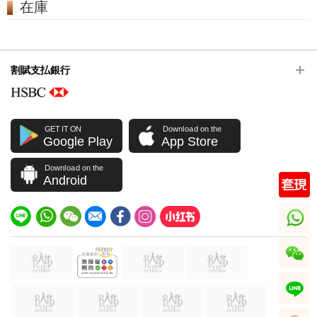
在庫
割賦支払銀行
GET IT ON
Download on the
Google Play
App Store
Download on the
Android
whatsapp
wechat
line