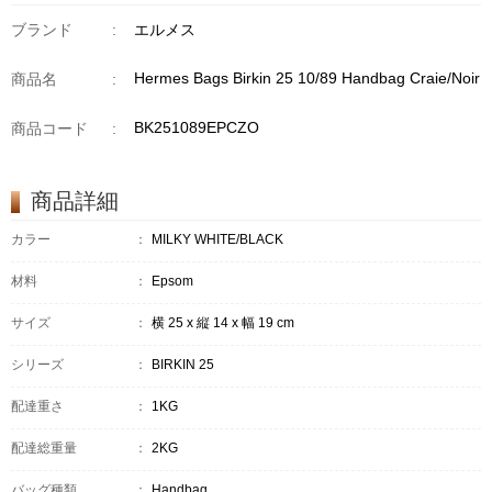
ブランド
:
エルメス
Hermes Bags Birkin 25 10/89 Handbag Craie/Noir
商品名
:
BK251089EPCZO
商品コード
:
商品詳細
カラー
：
MILKY WHITE/BLACK
材料
：
Epsom
サイズ
：
横 25 x 縦 14 x 幅 19 cm
シリーズ
：
BIRKIN 25
配達重さ
：
1KG
配達総重量
：
2KG
バッグ種類
：
Handbag