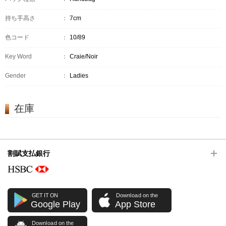
持ち手高さ
：
7cm
色コード
：
10/89
Key Word
：
Craie/Noir
Gender
：
Ladies
在庫
割賦支払銀行
GET IT ON
Download on the
Google Play
App Store
Download on the