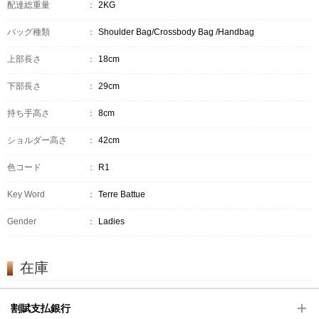
配達総重量
：
2KG
バッグ種類
：
Shoulder Bag/Crossbody Bag /Handbag
上部長さ
：
18cm
下部長さ
：
29cm
持ち手高さ
：
8cm
ショルダー高さ
：
42cm
色コード
：
R1
Key Word
：
Terre Battue
Gender
：
Ladies
在庫
割賦支払銀行