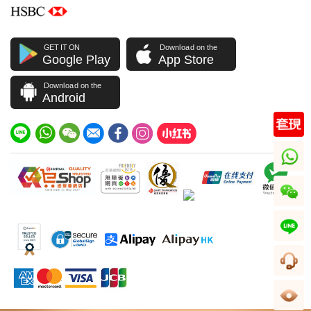
GET IT ON
Download on the
Google Play
App Store
Download on the
Android
whatsapp
wechat
line
顧客サービス