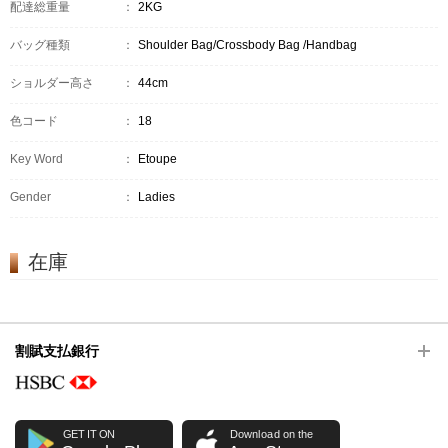
配達総重量
：
2KG
バッグ種類
：
Shoulder Bag/Crossbody Bag /Handbag
ショルダー高さ
：
44cm
色コード
：
18
Key Word
：
Etoupe
Gender
：
Ladies
在庫
割賦支払銀行
GET IT ON
Download on the