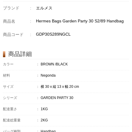
ブランド
:
エルメス
Hermes Bags Garden Party 30 S2/89 Handbag
商品名
:
GDP30S289NGCL
商品コード
:
商品詳細
カラー
：
BROWN /BLACK
材料
：
Negonda
サイズ
：
横 30 x 縦 13 x 幅 20 cm
シリーズ
：
GARDEN PARTY 30
配達重さ
：
1KG
配達総重量
：
2KG
バッグ種類
：
Handbag