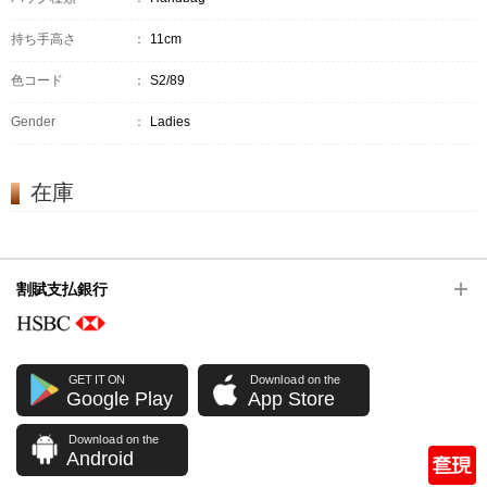
持ち手高さ
：
11cm
色コード
：
S2/89
Gender
：
Ladies
在庫
割賦支払銀行
GET IT ON
Download on the
Google Play
App Store
Download on the
Android