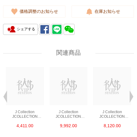
価格調整のお知らせ
在庫お知らせ
シェアする
関連商品
J Collection
J Collection
J Collection
JCOLLECTION
JCOLLECTION
JCOLLECTION
Natural Diamond
Natural Diamond
Natural Diamond
4,411.00
9,992.00
8,120.00
RING 45 RDDI 0.48
EARRING 42 RDDI
NECKLACE
CT18KR 1.76 GM
1.34 CT18KW 3.10
W/DIAMOND 7
GM
CDIBAG 0.16 CT58