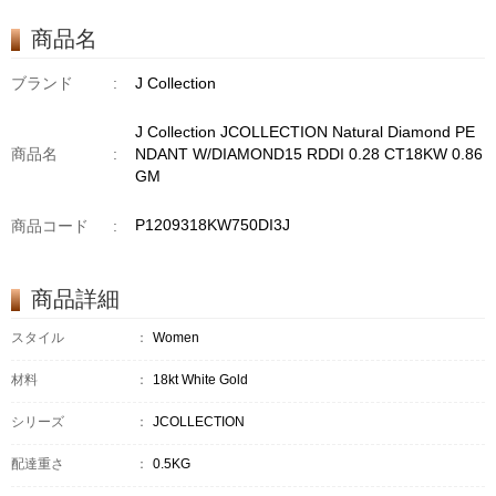
RDDI 0.66 CT4
TPDITAPA 0.11
商品名
CT18KCHAIN 1.16
GM18KW 1.94 GM
ブランド
:
J Collection
J Collection JCOLLECTION Natural Diamond PE
商品名
:
NDANT W/DIAMOND15 RDDI 0.28 CT18KW 0.86
GM
P1209318KW750DI3J
商品コード
:
商品詳細
スタイル
：
Women
材料
：
18kt White Gold
シリーズ
：
JCOLLECTION
配達重さ
：
0.5KG