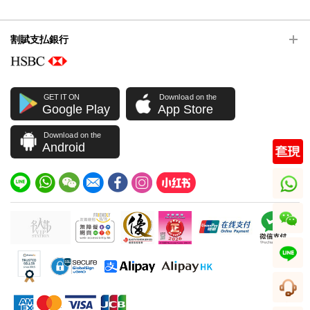
割賦支払銀行
GET IT ON
Download on the
Google Play
App Store
Download on the
Android
whatsapp
wechat
line
顧客サービス