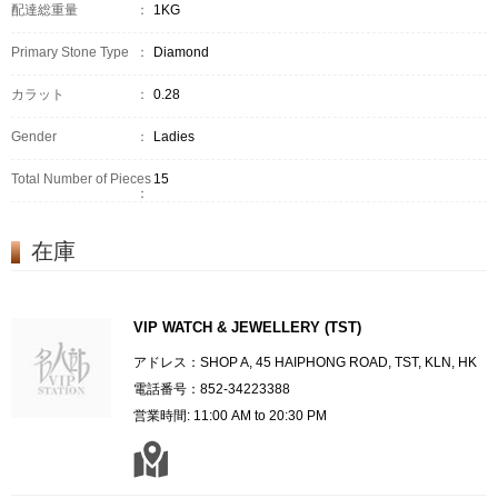
配達総重量
：
1KG
Primary Stone Type
：
Diamond
カラット
：
0.28
Gender
：
Ladies
Total Number of Pieces
15
：
在庫
VIP WATCH & JEWELLERY (TST)
アドレス：SHOP A, 45 HAIPHONG ROAD, TST, KLN, HK
電話番号：852-34223388
営業時間: 11:00 AM to 20:30 PM