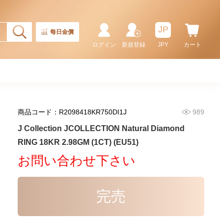
JP
每日金價
ログイン
新規登録
JPY
カート
商品コード：R2098418KR750DI1J
989
J Collection JCOLLECTION
J Collection JCOLLECTION Natural Diamond
Natural Diamond RING
RING 18KR 2.98GM (1CT) (EU51)
W/DIAMOND 17 RDDI 0.32
3,545.00
CT18KR 2.14 GM (EU52)
お問い合わせ下さい
完売