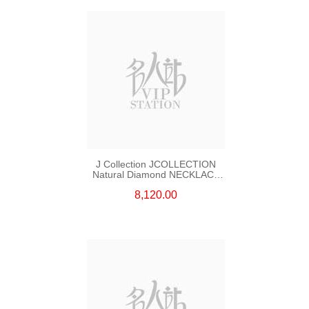
J Collection JCOLLECTION
Natural Diamond NECKLACE
W/DIAMOND 7 CDIBAG 0.16
8,120.00
CT58 RDDI 0.66 CT4 TPDITAPA
0.11 CT18KCHAIN 1.16
GM18KW 1.94 GM