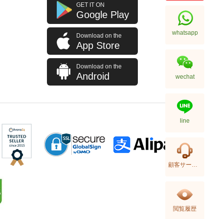
J Collection JCOLLECTION
GET IT ON
Natural Diamond RING
Google Play
W/DIAMOND 70 RDDI 0.63
7,114.00
CT18KW 4.45 GM (CZ)
whatsapp
Download on the
App Store
Download on the
Android
wechat
line
J Collection JCOLLECTION
顧客サービス
Natural Diamond NECKLACE
W/DIAMOND 1 RDDI 0.10
2,246.00
CT18KCHAIN 1.21 GM18KR
0.21 GM (0.1CT)
閲覧履歴