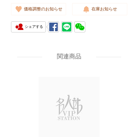
価格調整のお知らせ
在庫お知らせ
シェアする
J Collection JCOLLECTION
Natural Diamond RING
W/DIAMOND 18KW 4.50 GM
関連商品
3,764.00
(Head 6.5mm)