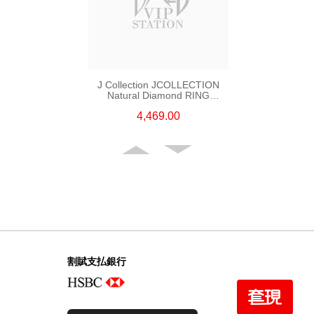
J Collection JCOLLECTION
Natural Diamond RING
W/DIAMOND 5 CDIBAG 0.08
4,469.00
CT23 RDDI 0.31 CT18KR 2.62
GM (EUR 55)
割賦支払銀行