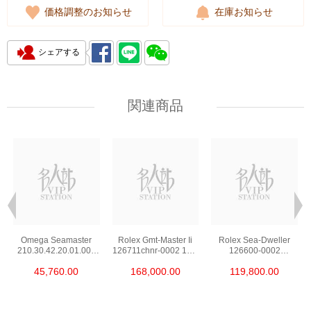
価格調整のお知らせ
在庫お知らせ
シェアする
関連商品
Omega Seamaster
Rolex Gmt-Master Ii
Rolex Sea-Dweller
210.30.42.20.01.002
126711chnr-0002 18kt
126600-0002
Stainless Steel Nekton
Rose Gold & Steel
Stainless Steel
45,760.00
168,000.00
119,800.00
Edition