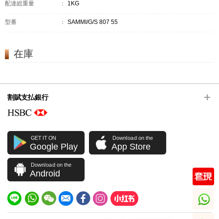
配達総重量
：
1KG
型番
：
SAMMI/G/S 807 55
在庫
割賦支払銀行
GET IT ON
Download on the
Google Play
App Store
Download on the
Android
whatsapp