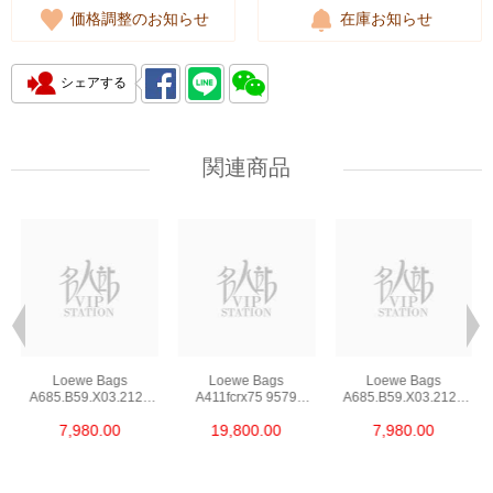
価格調整のお知らせ
在庫お知らせ
シェアする
関連商品
Loewe Bags
Loewe Bags
Loewe Bags
A685.B59.X03.2123
A411fcrx75 9579
A685.B59.X03.2123
Shoulder
Shoulder
Shoulder
7,980.00
19,800.00
7,980.00
Bag/Crossbody Bag
Bag/Crossbody Bag
Bag/Crossbody Bag
/Handbag
/Handbag