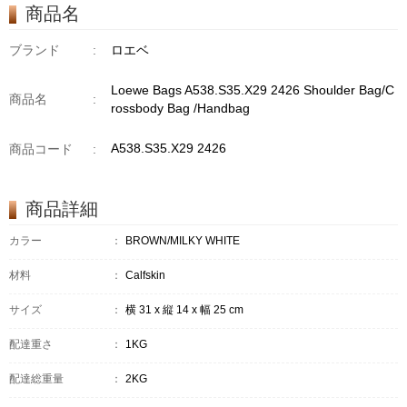
商品名
ブランド
:
ロエベ
Loewe Bags A538.S35.X29 2426 Shoulder Bag/C
商品名
:
rossbody Bag /Handbag
A538.S35.X29 2426
商品コード
:
商品詳細
カラー
：
BROWN/MILKY WHITE
材料
：
Calfskin
サイズ
：
横 31 x 縦 14 x 幅 25 cm
配達重さ
：
1KG
配達総重量
：
2KG