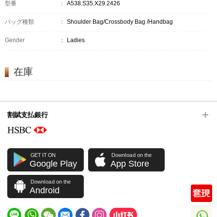
型番
：
A538.S35.X29 2426
バッグ種類
：
Shoulder Bag/Crossbody Bag /Handbag
Gender
：
Ladies
在庫
割賦支払銀行
GET IT ON
Download on the
Google Play
App Store
Download on the
Android