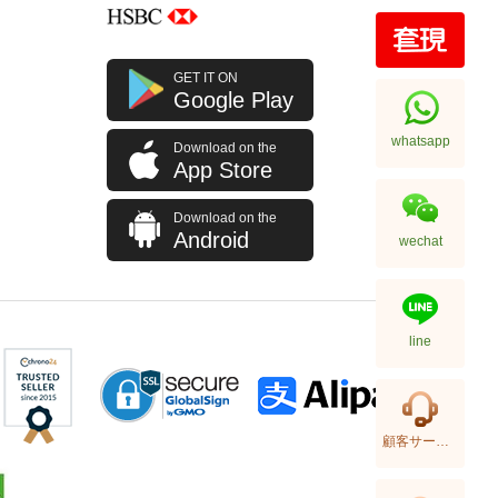
GET IT ON
Google Play
whatsapp
Download on the
App Store
Download on the
Android
wechat
line
顧客サービス