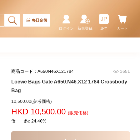
JP
每日金價
ログイン
新規登録
JPY
カート
商品コード：A650N46X121784
3651
Loewe Bags Gate A650.N46.X12 1784 Crossbody
Bag
Loewe Bags
10,500.00(参考価格)
A685.B59.X03.2123 Shoulder
HKD 10,500.00
Bag/Crossbody Bag /Handbag
(販売価格)
7,980.00
倹 約: 24.46%