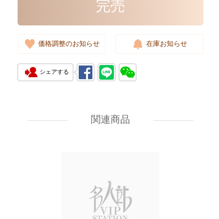
完売
価格調整のお知らせ
在庫お知らせ
シェアする
Loewe Bags A411fcrx75 9579
Shoulder Bag/Crossbody Bag
関連商品
19,800.00