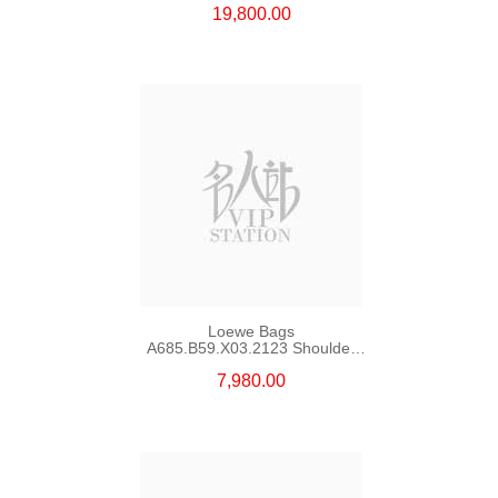
19,800.00
Loewe Bags
A685.B59.X03.2123 Shoulder
Bag/Crossbody Bag /Handbag
7,980.00