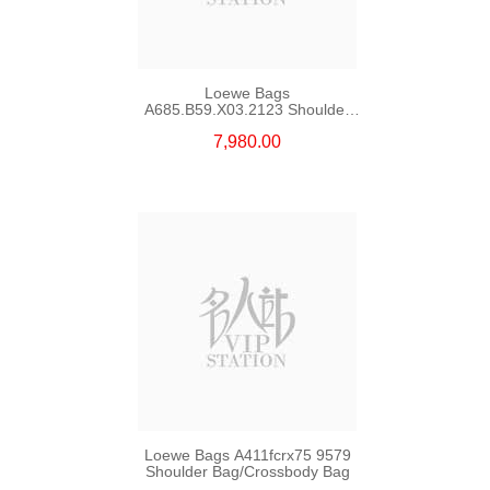
Loewe Bags
A685.B59.X03.2123 Shoulder
Bag/Crossbody Bag /Handbag
7,980.00
Loewe Bags A411fcrx75 9579
Shoulder Bag/Crossbody Bag