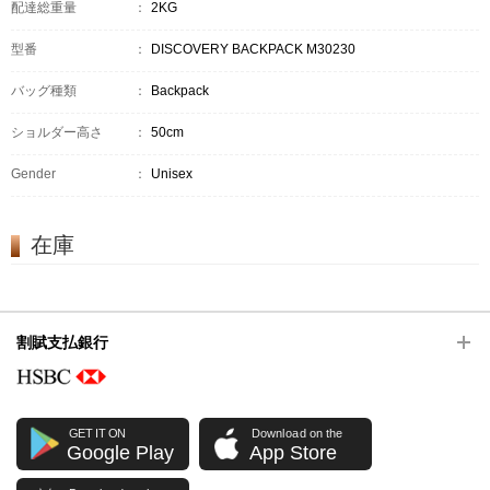
配達総重量
：
2KG
型番
：
DISCOVERY BACKPACK M30230
バッグ種類
：
Backpack
ショルダー高さ
：
50cm
Gender
：
Unisex
在庫
割賦支払銀行
GET IT ON
Download on the
Google Play
App Store