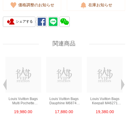
価格調整のお知らせ
在庫お知らせ
シェアする
関連商品
Louis Vuitton Bags
Louis Vuitton Bags
Louis Vuitton Bags
Multi Pochette
Dauphine M68746
Keepall M46271
M44840 Shoulder
Shoulder
Shoulder
19,980.00
17,880.00
19,380.00
Bag/Crossbody Bag
Bag/Crossbody Bag
Bag/Crossbody Bag
Monogram