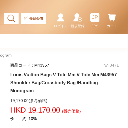
Louis Vuitton Bags Félicie
Pochette N63032 Crossbody
Bag Damier
JP
11,080.00
每日金價
ログイン
新規登録
JPY
カート
nogram
商品コード：M43957
3471
Louis Vuitton Bags V Tote Mm V Tote Mm M43957
Shoulder Bag/Crossbody Bag /Handbag
Monogram
Louis Vuitton Bags Pochette
19,170.00(参考価格)
Pochette Mini N58009 Handbag
HKD 19,170.00
(販売価格)
5,580.00
倹 約: 10%