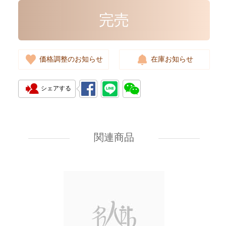
完売
価格調整のお知らせ
在庫お知らせ
シェアする
Louis Vuitton Bags Fold Me
M80874 Shoulder
Bag/Crossbody Bag Monogram
関連商品
9,880.00