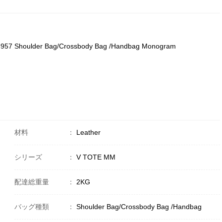
43957 Shoulder Bag/Crossbody Bag /Handbag Monogram
材料
：
Leather
シリーズ
：
V TOTE MM
配達総重量
：
2KG
バッグ種類
：
Shoulder Bag/Crossbody Bag /Handbag