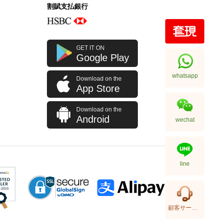
割賦支払銀行
Louis Vuitton Bags Onthego
GET IT ON
M45321 Shoulder Bag/Handbag
Google Play
Monogram Mm
23,980.00
whatsapp
Download on the
App Store
Download on the
Android
wechat
line
Louis Vuitton Bags Félicie
顧客サービス
Pochette N63032 Crossbody