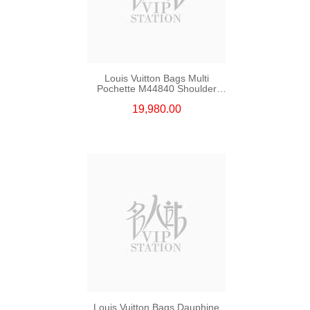
Louis Vuitton Bags Multi
Pochette M44840 Shoulder
Bag/Crossbody Bag Monogram
19,980.00
Louis Vuitton Bags Dauphine