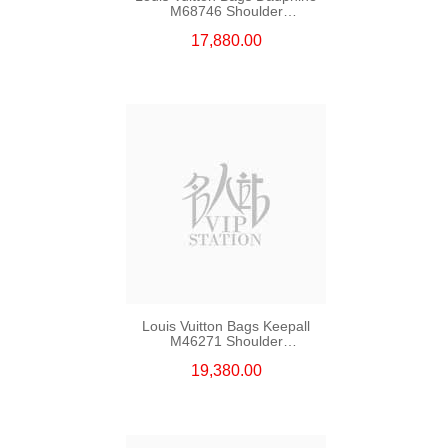
M68746 Shoulder
Bag/Crossbody Bag
17,880.00
Louis Vuitton Bags Keepall
M46271 Shoulder
Bag/Crossbody Bag
19,380.00