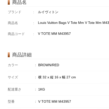
商品名
ブランド
:
ルイヴィトン
Louis Vuitton Bags V Tote Mm V Tote Mm M
商品名
:
V TOTE MM M43957
商品コード
:
商品詳細
カラー
：
BROWN/RED
サイズ
：
横 32 x 縦 16 x 幅 27 cm
配達重さ
：
1KG
型番
：
V TOTE MM M43957