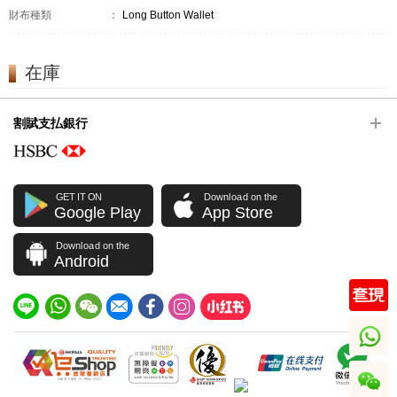
財布種類
：
Long Button Wallet
在庫
割賦支払銀行
GET IT ON
Download on the
Google Play
App Store
Download on the
Android
whatsapp