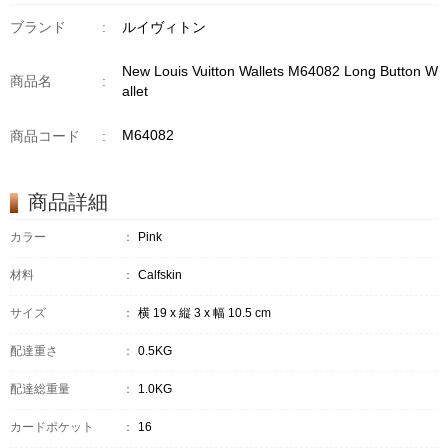
ブランド
:
ルイヴィトン
New Louis Vuitton Wallets M64082 Long Button W
商品名
:
allet
M64082
商品コード
:
商品詳細
カラー
：
Pink
材料
：
Calfskin
サイズ
：
横 19 x 縦 3 x 幅 10.5 cm
配達重さ
：
0.5KG
配達総重量
：
1.0KG
カードポケット
：
16