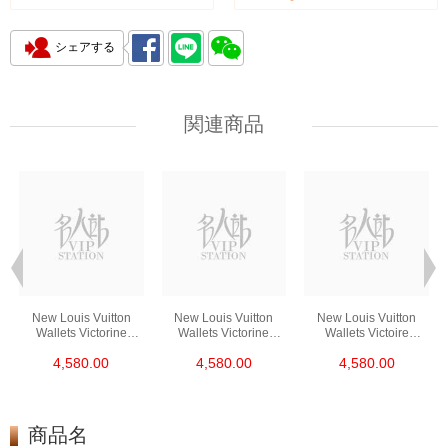
シェアする
関連商品
New Louis Vuitton
New Louis Vuitton
New Louis Vuitton
Wallets Victorine
Wallets Victorine
Wallets Victoire
M41938 Short Button
M62360 Short Button
Victorine M62472
4,580.00
4,580.00
4,580.00
Wallet
Wallet
Short Button Wallet
商品名