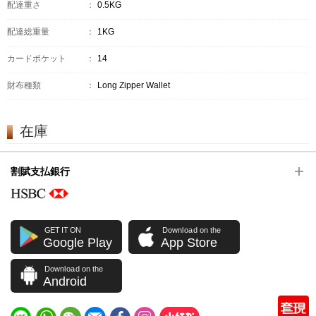
配達重さ
：
0.5KG
配達総重量
：
1KG
カードポケット
：
14
財布種類
：
Long Zipper Wallet
在庫
割賦支払銀行
GET IT ON
Download on the
Google Play
App Store
Download on the
Android