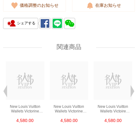
価格調整のお知らせ
在庫お知らせ
シェアする
関連商品
New Louis Vuitton
New Louis Vuitton
New Louis Vuitton
Wallets Victorine
Wallets Victorine
Wallets Victoire
M41938 Short Button
M62360 Short Button
Victorine M62472
4,580.00
4,580.00
4,580.00
Wallet
Wallet
Short Button Wallet