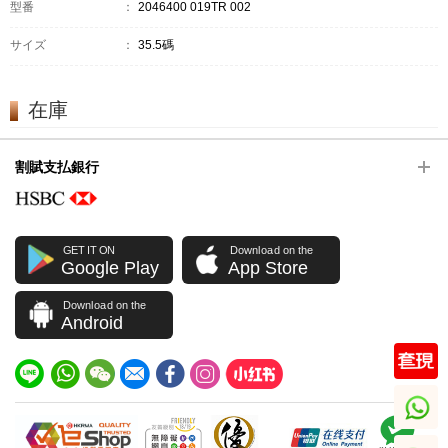
型番
：
2046400 019TR 002
サイズ
：
35.5碼
在庫
割賦支払銀行
GET IT ON
Download on the
Google Play
App Store
Download on the
Android
whatsapp