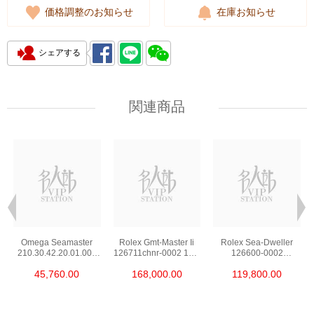
価格調整のお知らせ
在庫お知らせ
シェアする
関連商品
Omega Seamaster
Rolex Gmt-Master Ii
Rolex Sea-Dweller
210.30.42.20.01.002
126711chnr-0002 18kt
126600-0002
Stainless Steel Nekton
Rose Gold & Steel
Stainless Steel
45,760.00
168,000.00
119,800.00
Edition