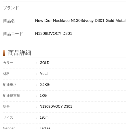
ブランド
:
New Dior Necklace N1308dvocy D301 Gold Metal
商品名
:
N1308DVOCY D301
商品コード
:
商品詳細
カラー
：
GOLD
材料
：
Metal
配達重さ
：
0.5KG
配達総重量
：
1KG
型番
：
N1308DVOCY D301
サイズ
：
19cm
Gender
：
Ladies