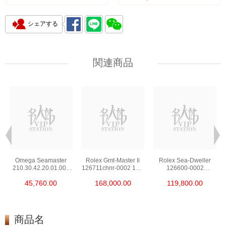
シェアする
関連商品
Omega Seamaster
Rolex Gmt-Master Ii
Rolex Sea-Dweller
210.30.42.20.01.002
126711chnr-0002 18kt
126600-0002
Stainless Steel Nekton
Rose Gold & Steel
Stainless Steel
45,760.00
168,000.00
119,800.00
Edition
商品名