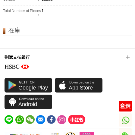
Total Number of Pieces
1
：
在庫
割賦支払銀行
GET IT ON
Download on the
Google Play
App Store
Download on the
Android
whatsapp