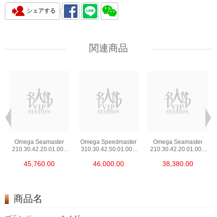
シェアする
関連商品
Omega Seamaster
Omega Speedmaster
Omega Seamaster
210.30.42.20.01.002
310.30.42.50.01.001
210.30.42.20.01.001
Stainless Steel Nekton
Stainless Steel
Stainless Steel
45,760.00
46,000.00
38,380.00
Edition
商品名