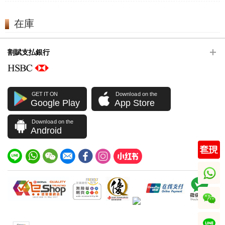
在庫
割賦支払銀行
GET IT ON
Download on the
Google Play
App Store
Download on the
Android
whatsapp
wechat