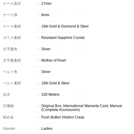
ケース直径
：
27mm
ケース厚
：
8mm
ケース素材
：
18kt Gold & Diamond & Steel
ガラス素材
：
Resistant Sapphire Crystal
文字盤色
：
Silver
文字盤素材
：
Mother of Pearl
ベルト色
：
Silver
ベルト素材
：
18kt Gold & Steel
抗水
：
100 Meters
付属物
：
Original Box, International Warranty Card, Manual
(Complete Accessories)
留め金
：
Push Button Hidden Clasp
Gender
：
Ladies