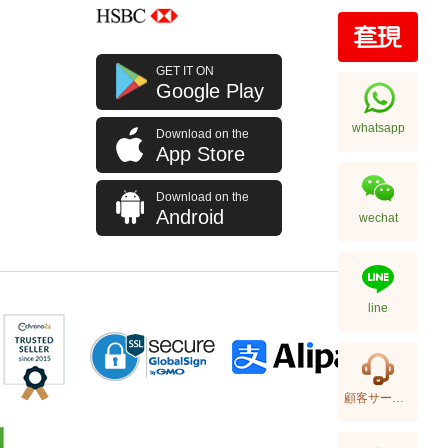
Omega Seamaster
210.30.42.20.04.001 Stainless
Steel
38,380.00
GET IT ON
Google Play
whatsapp
Download on the
App Store
Download on the
Android
wechat
line
Omega Seamaster
210.32.42.20.03.001 Stainless
Steel
顧客サービス
35,300.00