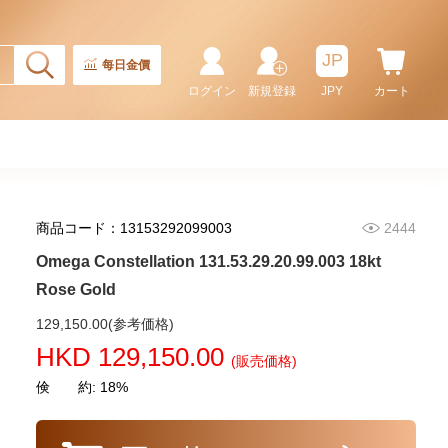
JP
每日金價
Omega Seamaster
210.30.42.20.04.001 Stainless
ログイン
新規登録
JPY
カート
Steel
38,380.00
商品コード：13153292099003
2444
Omega Constellation 131.53.29.20.99.003 18kt
Rose Gold
129,150.00(参考価格)
HKD 129,150.00
(販売価格)
倹 約: 18%
Omega Seamaster
210.32.42.20.03.001 Stainless
Steel
35,300.00