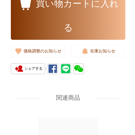
買い物カートに入れ
る
価格調整のお知らせ
在庫お知らせ
シェアする
Omega Seamaster
210.32.42.20.01.001 Stainless
Steel
関連商品
35,300.00