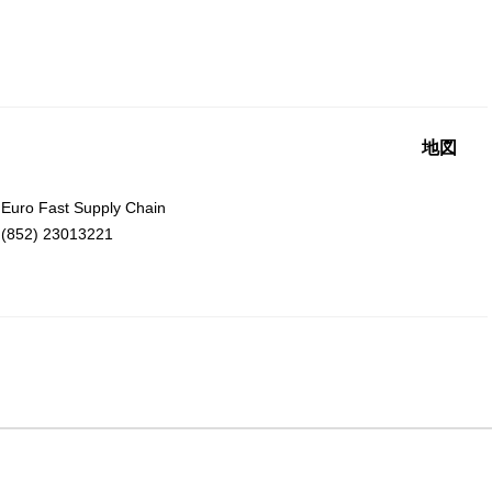
地図
o Fast Supply Chain
52) 23013221