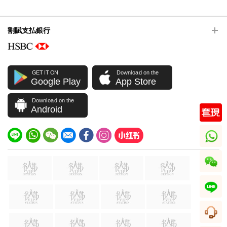
割賦支払銀行
GET IT ON
Download on the
Google Play
App Store
Download on the
Android
whatsapp
wechat
line
顧客サービス