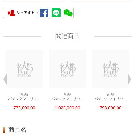
シェアする
関連商品
新品
新品
新品
パテックフイリップ
パテックフイリップ
パテックフイリップ
アクアノート
アクアノート
アクアノート
775,000.00
1,025,000.00
798,000.00
ステンレス ブラック
18kローズゴールド
ステンレス
自動巻き 5167a-001
ブラウン 自動巻き
ダークグレー 自動巻き
5167r-001
5164a-001
商品名