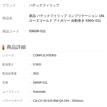
ブランド
:
パテックフィリップ
新品 パテックフイリップ コンプリケーション 18k
商品名
:
ローズゴールド アイボリー 自動巻き 5960r-011
5960R-011
商品コード
:
商品詳細
シリーズ
：
COMPLICATIONS
配達重さ
：
0.5KG
配達総重量
：
3KG
型番
：
5960R-011
ムーブメント
：
Automatic
パワーリザーブ
：
Cal.CH 28-520 IRM QA 24H，55Hours