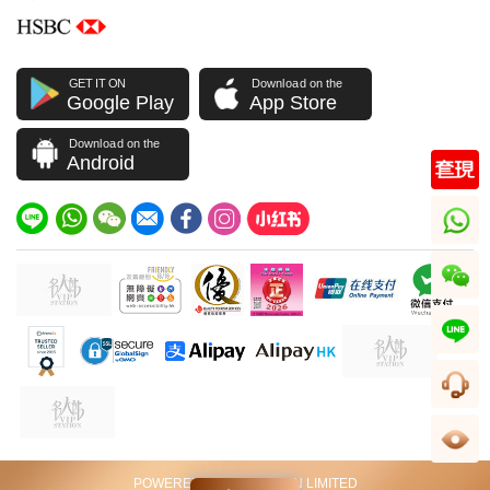
GET IT ON
Download on the
Google Play
App Store
Download on the
Android
whatsapp
wechat
line
顧客サービス
閲覧履歴
POWERED BY VIP STATION LIMITED