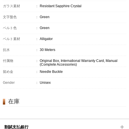
ガラス素材
：
Resistant Sapphire Crystal
文字盤色
：
Green
ベルト色
：
Green
ベルト素材
：
Alligator
抗水
：
30 Meters
付属物
：
Original Box, International Warranty Card, Manual
(Complete Accessories)
留め金
：
Needle Buckle
Gender
：
Unisex
在庫
割賦支払銀行