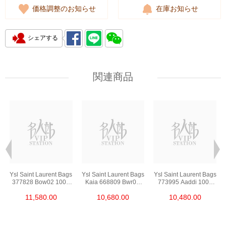
価格調整のお知らせ
在庫お知らせ
シェアする
関連商品
s
Ysl Saint Laurent Bags
Ysl Saint Laurent Bags
Ysl Saint Laurent Bags
377828 Bow02 1000
Kaia 668809 Bwr0w
773995 Aaddi 1000
Chain Bag/Crossbody
1000 Shoulder
Shoulder
11,580.00
10,680.00
10,480.00
Bag
Bag/Crossbody Bag
Bag/Crossbody Bag
/Handbag