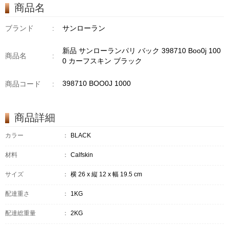
商品名
ブランド
:
サンローラン
新品 サンローランパリ バック 398710 Boo0j 100
商品名
:
0 カーフスキン ブラック
398710 BOO0J 1000
商品コード
:
商品詳細
カラー
：
BLACK
材料
：
Calfskin
サイズ
：
横 26 x 縦 12 x 幅 19.5 cm
配達重さ
：
1KG
配達総重量
：
2KG