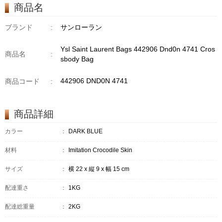
商品名
ブランド
:
サンローラン
Ysl Saint Laurent Bags 442906 Dnd0n 4741 Cros
商品名
:
sbody Bag
442906 DND0N 4741
商品コード
:
商品詳細
カラー
：
DARK BLUE
材料
：
Imitation Crocodile Skin
サイズ
：
横 22 x 縦 9 x 幅 15 cm
配達重さ
：
1KG
配達総重量
：
2KG