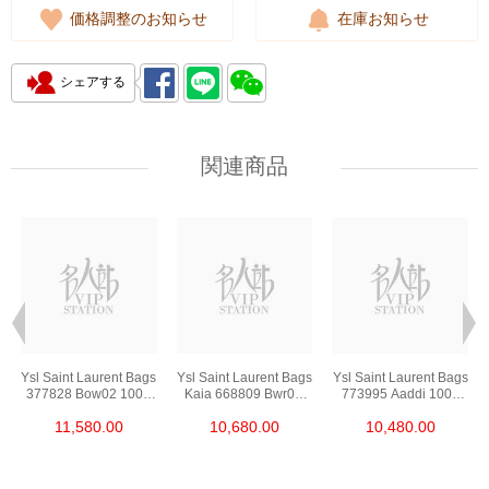
価格調整のお知らせ
在庫お知らせ
シェアする
関連商品
s
Ysl Saint Laurent Bags
Ysl Saint Laurent Bags
Ysl Saint Laurent Bags
377828 Bow02 1000
Kaia 668809 Bwr0w
773995 Aaddi 1000
Chain Bag/Crossbody
1000 Shoulder
Shoulder
11,580.00
10,680.00
10,480.00
Bag
Bag/Crossbody Bag
Bag/Crossbody Bag
/Handbag