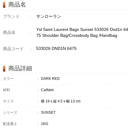
商品名
ブランド
:
サンローラン
Ysl Saint Laurent Bags Sunset 533026 Dnd1n 64
商品名
:
75 Shoulder Bag/Crossbody Bag /Handbag
533026 DND1N 6475
商品コード
:
商品詳細
カラー
：
DARK RED
材料
：
Calfskin
サイズ
：
横 19 x 縦 4.5 x 幅 13 cm
シリーズ
：
SUNSET
配達重さ
：
1KG