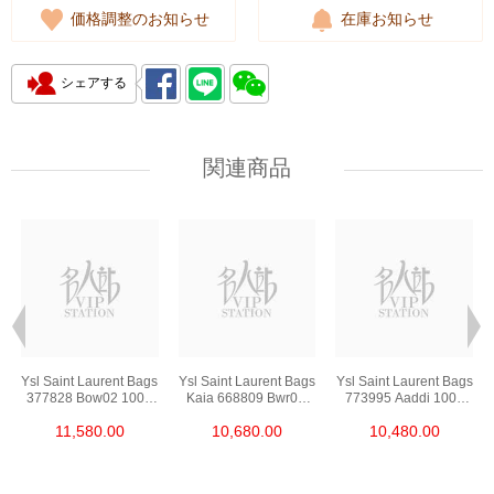
価格調整のお知らせ
在庫お知らせ
シェアする
関連商品
s
Ysl Saint Laurent Bags
Ysl Saint Laurent Bags
Ysl Saint Laurent Bags
377828 Bow02 1000
Kaia 668809 Bwr0w
773995 Aaddi 1000
Chain Bag/Crossbody
1000 Shoulder
Shoulder
11,580.00
10,680.00
10,480.00
Bag
Bag/Crossbody Bag
Bag/Crossbody Bag
/Handbag