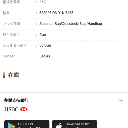
配達総重量
：
2KG
型番
：
533026 DND1N 6475
バッグ種類
：
Shoulder Bag/Crossbody Bag /Handbag
持ち手高さ
：
4cm
ショルダー高さ
：
58.5cm
Gender
：
Ladies
在庫
割賦支払銀行
GET IT ON
Download on the