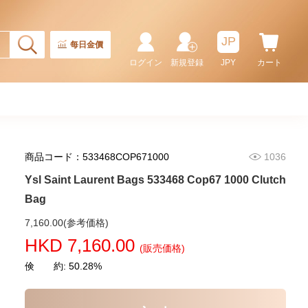
Aaddi 1000 Shoulder
Bag/Crossbody Bag /Handbag
10,480.00
JP
每日金價
ログイン
新規登録
JPY
カート
商品コード：533468COP671000
1036
Ysl Saint Laurent Bags 533468 Cop67 1000 Clutch
Bag
Ysl Saint Laurent Bags Lou Mini
7,160.00(参考価格)
821749 Aaeax 1000 Shoulder
HKD 7,160.00
Bag/Crossbody Bag
(販売価格)
13,980.00
倹 約: 50.28%