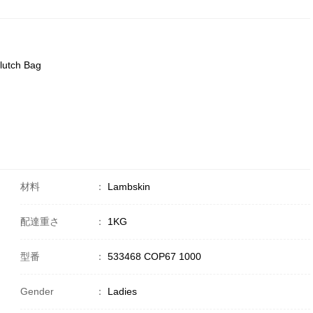
lutch Bag
材料
：
Lambskin
配達重さ
：
1KG
型番
：
533468 COP67 1000
Gender
：
Ladies