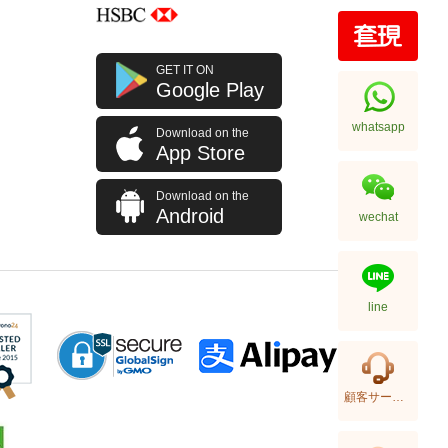
Ysl Saint Laurent Bags 748849
GET IT ON
Dv707 1000 Shoulder
Google Play
Bag/Crossbody Bag
10,980.00
whatsapp
Download on the
App Store
Download on the
Android
wechat
line
Ysl Saint Laurent Bags 377828
顧客サービス
Bow02 1000 Chain
Bag/Crossbody Bag
11,580.00