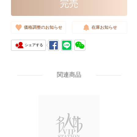
完売
価格調整のお知らせ
在庫お知らせ
シェアする
Ysl Saint Laurent Bags 748849
Dv707 1000 Shoulder
Bag/Crossbody Bag
関連商品
10,980.00