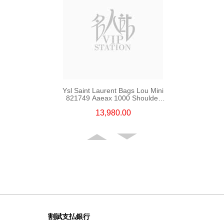
Ysl Saint Laurent Bags Lou Mini
821749 Aaeax 1000 Shoulder
Bag/Crossbody Bag
13,980.00
割賦支払銀行