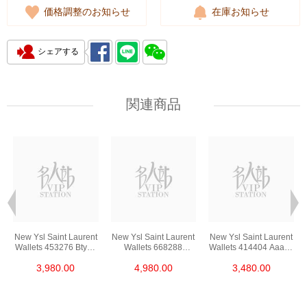
価格調整のお知らせ
在庫お知らせ
シェアする
関連商品
New Ysl Saint Laurent
New Ysl Saint Laurent
New Ysl Saint Laurent
Wallets 453276 Bty0u
Wallets 668288
Wallets 414404 Aaa44
1000 Short Fold Wallet
Bow01 1000 Short
1722 Short Button
3,980.00
4,980.00
3,480.00
Zipper Wallet
Wallet