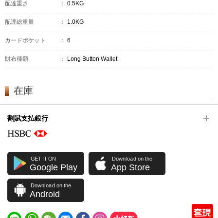
配達重さ
：
0.5KG
配達総重量
：
1.0KG
カードポケット
：
6
財布種類
：
Long Button Wallet
在庫
割賦支払銀行
GET IT ON
Download on the
Google Play
App Store
Download on the
Android