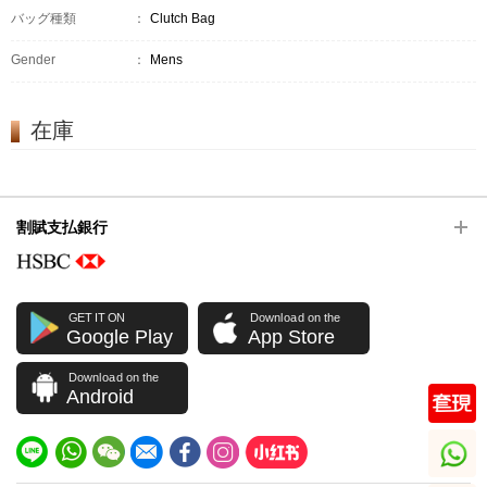
バッグ種類
：
Clutch Bag
Gender
：
Mens
在庫
割賦支払銀行
GET IT ON
Download on the
Google Play
App Store
Download on the
Android
whatsapp