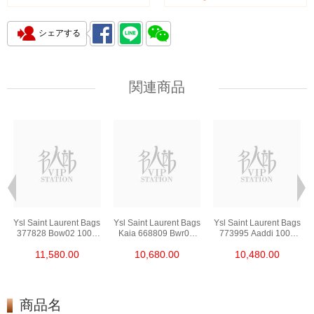
シェアする
関連商品
s
Ysl Saint Laurent Bags
Ysl Saint Laurent Bags
Ysl Saint Laurent Bags
377828 Bow02 1000
Kaia 668809 Bwr0w
773995 Aaddi 1000
Chain Bag/Crossbody
1000 Shoulder
Shoulder
11,580.00
10,680.00
10,480.00
Bag
Bag/Crossbody Bag
Bag/Crossbody Bag
/Handbag
商品名