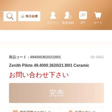
JP
每日金價
ログイン
新規登録
JPY
カート
商品コード：494000362021I001
4401
Zenith Chronomaster
03.3114.3600/51.M3100
Zenith Pilots 49.4000.3620/21.I001 Ceramic
Stainless Steel
66,750.00
お問い合わせ下さい
完売