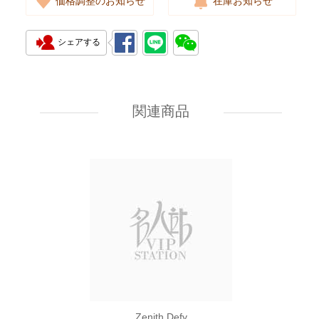
価格調整のお知らせ
在庫お知らせ
シェアする
Zenith Defy
10.9100.9004/22.I200 Titanium
& Carbon Fiber
関連商品
159,980.00
Zenith Defy