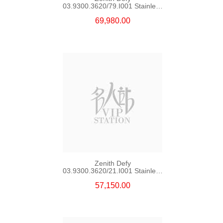
03.9300.3620/79.I001 Stainless
Steel
69,980.00
Zenith Defy
03.9300.3620/21.I001 Stainless
Steel
57,150.00