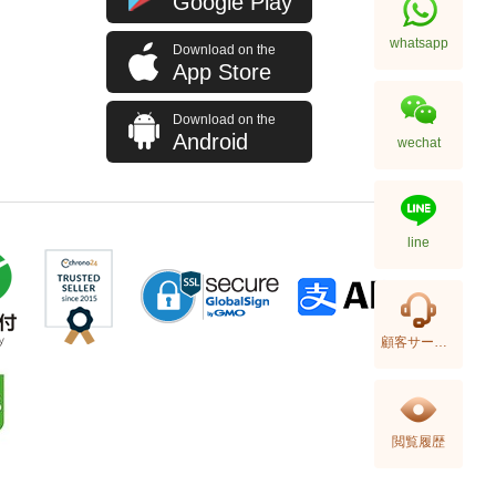
Google Play
82,580.00
whatsapp
Download on the
App Store
Download on the
Android
wechat
line
Zenith Pilots
顧客サービス
49.4000.3652/21.I001 Ceramic
86,030.00
閲覧履歴