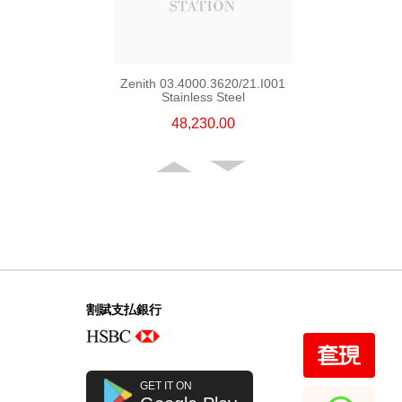
Zenith 03.4000.3620/21.I001
Stainless Steel
48,230.00
割賦支払銀行
Zenith Defy
GET IT ON
97.9001.9004/80.R922 Titanium