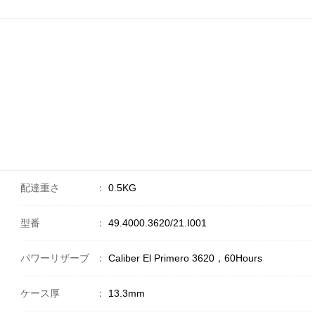
配達重さ
：
0.5KG
型番
：
49.4000.3620/21.I001
パワーリザーブ
：
Caliber El Primero 3620，60Hours
ケース厚
：
13.3mm