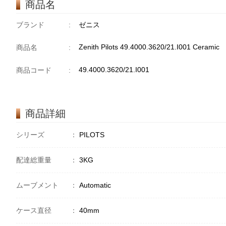
商品名
ブランド
:
ゼニス
Zenith Pilots 49.4000.3620/21.I001 Ceramic
商品名
:
49.4000.3620/21.I001
商品コード
:
商品詳細
シリーズ
：
PILOTS
配達総重量
：
3KG
ムーブメント
：
Automatic
ケース直径
：
40mm