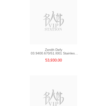
Zenith Defy
03.9400.670/51.I001 Stainless
Steel
53,930.00