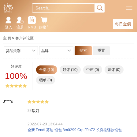
简
每日金價
登入
注册
RMB
购物车
主 页
客户评论区
搜索
重置
货品类别
品牌
好评度
全部 (10)
好评 (10)
中评 (0)
差评 (0)
100%
晒单 (0)
J****s
非常好
2022-07-23 13:04:44
全新 Fendi 芬迪 银包 8m0299 Grp F0a72 长身拉链款银包