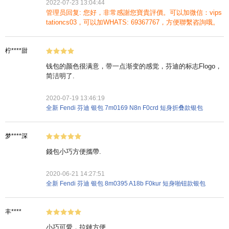
2022-07-23 13:04:44
管理员回复: 您好，非常感謝您寶貴評價。可以加微信：vips
tationcs03，可以加WHATS: 69367767，方便聯繫咨詢哦。
柠****甜
钱包的颜色很满意，带一点渐变的感觉，芬迪的标志Flogo，
简洁明了.
2020-07-19 13:46:19
全新 Fendi 芬迪 银包 7m0169 N8n F0crd 短身折叠款银包
梦****深
錢包小巧方便攜帶.
2020-06-21 14:27:51
全新 Fendi 芬迪 银包 8m0395 A18b F0kur 短身啪钮款银包
丰****
小巧可愛，拉鏈方便.