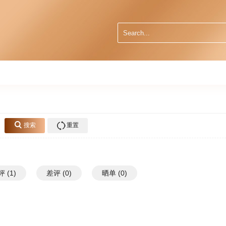
搜索
重置
 (1)
差评 (0)
晒单 (0)