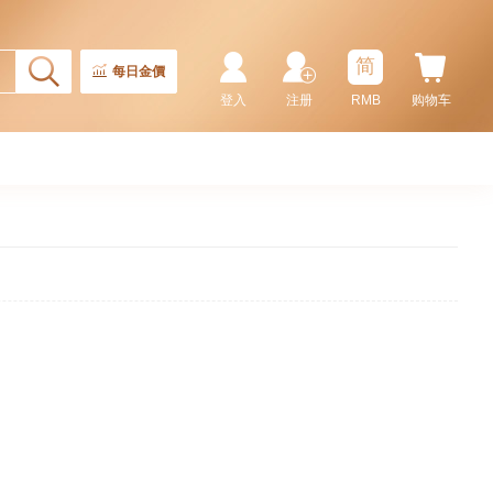
简
每日金價
登入
注册
RMB
购物车