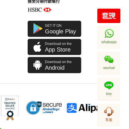
接受分期付款银行
GET IT ON
Google Play
whatsapp
Download on the
App Store
Download on the
Android
wechat
line
客服