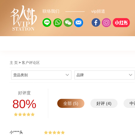
联络我们
vip頻道
主 页
客户评论区
货品类别
品牌
好评度
80%
全部 (5)
好评 (4)
中评
小****头