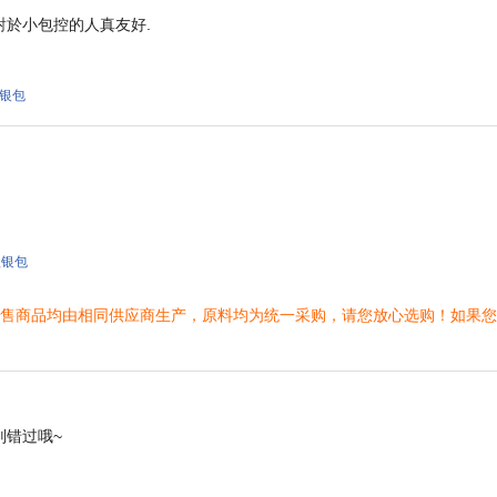
於小包控的人真友好.
款银包
链款银包
店所售商品均由相同供应商生产，原料均为统一采购，请您放心选购！如果
别错过哦~