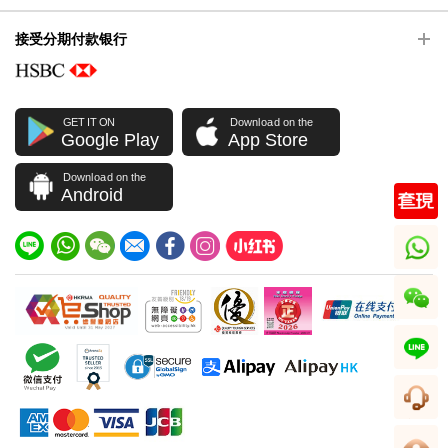
接受分期付款银行
GET IT ON
Download on the
Google Play
App Store
Download on the
Android
whatsapp
wechat
line
客服