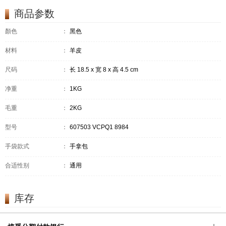
商品参数
顏色
：
黑色
材料
：
羊皮
尺码
：
长 18.5 x 宽 8 x 高 4.5 cm
净重
：
1KG
毛重
：
2KG
型号
：
607503 VCPQ1 8984
手袋款式
：
手拿包
合适性别
：
通用
库存