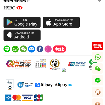
接受分期付款银行
GET IT ON
Download on the
Google Play
App Store
Download on the
Android
whatsapp
wechat
line
客服