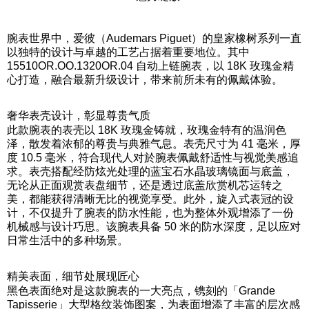
腕表世界中，爱彼（Audemars Piguet）的皇家橡树系列一直
以独特的设计与卓越的工艺占据着重要地位。其中
15510OR.OO.1320OR.04 自动上链腕表，以 18K 玫瑰金精
心打造，融合最新升级设计，带来前所未有的佩戴体验。
奢华表壳设计，彰显尊贵气质
此款腕表的表壳以 18K 玫瑰金铸就，玫瑰金特有的温润色
泽，散发着浓郁的尊贵与典雅气息。表壳尺寸为 41 毫米，厚
度 10.5 毫米，符合现代人对於腕表佩戴舒适性与视觉美感追
求。表壳搭配经防炫光处理的蓝宝石水晶玻璃镜面与底盖，
无论从正面观赏表盘细节，还是透过底盖欣赏机芯运转之
美，都能获得清晰无比的视觉享受。此外，旋入式表冠的设
计，不仅提升了腕表的防水性能，也为整体外观增添了一份
机械感与设计巧思。该腕表具备 50 米的防水深度，足以应对
日常生活中的多种场景。
精美表面，细节处展现匠心
黑色表面绝对是这款腕表的一大亮点，镌刻的「Grande
Tapisserie」大型格纹装饰图案，为表面增添了丰富的层次感