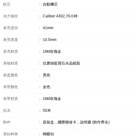
机芯
：
自動機芯
动力储存
：
Caliber 4302,70小時
表壳直径
：
41mm
表壳厚度
：
10.5mm
表壳材质
：
18kt玫瑰金
表镜材质
：
抗磨損藍寶石水晶鏡面
表盘颜色
：
黑色
表带颜色
：
金色
表带材质
：
18kt玫瑰金
抗水
：
50米
附件
：
原裝盒，國際聯保卡，說明書 (附件齊全)
表扣种类
：
蝴蝶扣