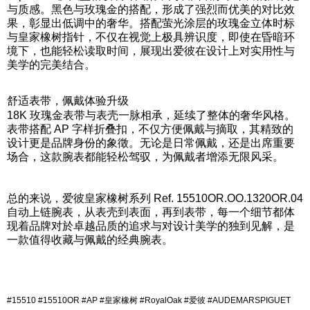
与质感。黑色与玫瑰金的搭配，形成了强烈而优美的对比效
果，彰显出低调中的奢华。搭配萤光涂层的玫瑰金立体时标
与皇家橡树指针，不仅在视觉上极具辨识度，即使在昏暗环
境下，也能轻松读取时间，展现出爱彼在设计上对实用性与
美学的完美结合。
舒适表带，佩戴体验升级
18K 玫瑰金表带与表壳一脉相承，延续了整体的奢华风格。
表带搭配 AP 字样折叠扣，不仅方便佩戴与摘取，其精致的
设计更是品牌身份的象徵。无论是日常佩戴，还是出席重要
场合，这款腕表都能轻松驾驭，为佩戴者增添无限风采。
总的来说，爱彼皇家橡树系列 Ref. 15510OR.OO.1320OR.04
自动上链腕表，从表壳到表面，再到表带，每一个细节都体
现着品牌对於卓越品质的追求与对设计美学的独到见解，是
一款值得收藏与佩戴的经典腕表。
#15510 #15510OR #AP #皇家橡树 #RoyalOak #爱彼 #AUDEMARSPIGUET