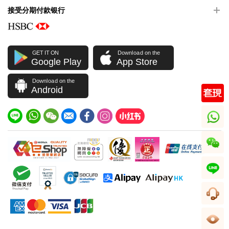
接受分期付款银行
GET IT ON
Download on the
Google Play
App Store
Download on the
Android
whatsapp
wechat
line
客服