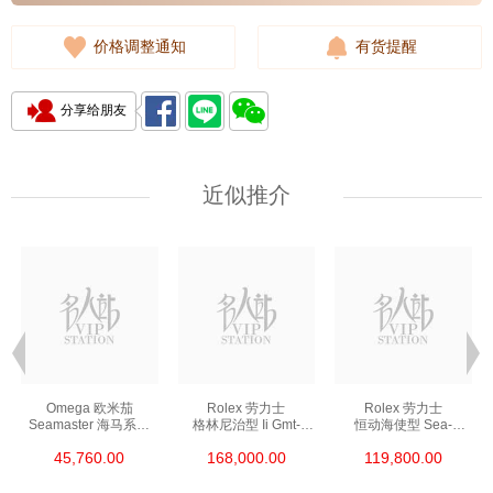
价格调整通知
有货提醒
分享给朋友
近似推介
Omega 欧米茄
Rolex 劳力士
Rolex 劳力士
Seamaster 海马系列
格林尼治型 Ii Gmt-
恒动海使型 Sea-
210.30.42.20.01.002
Master Ii 126711chnr-
Dweller 126600-0002
45,760.00
168,000.00
119,800.00
精钢 Nekton Edition
0002 18kt玫瑰金/钢
精钢 单红
沙士圈