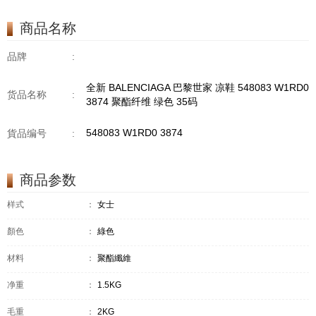
商品名称
品牌
:
全新 BALENCIAGA 巴黎世家 凉鞋 548083 W1RD0
货品名称
:
3874 聚酯纤维 绿色 35码
548083 W1RD0 3874
貨品编号
:
商品参数
样式
：
女士
顏色
：
綠色
材料
：
聚酯纖維
净重
：
1.5KG
毛重
：
2KG