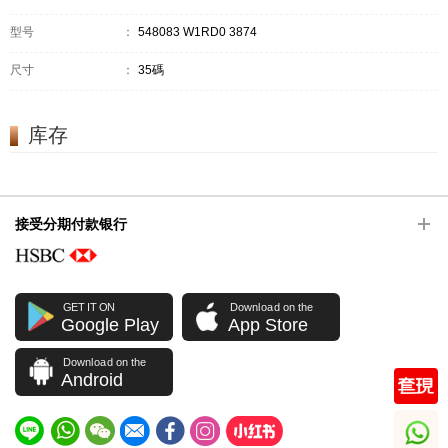
型号
：
548083 W1RD0 3874
尺寸
：
35碼
库存
接受分期付款银行
GET IT ON
Download on the
Google Play
App Store
Download on the
Android