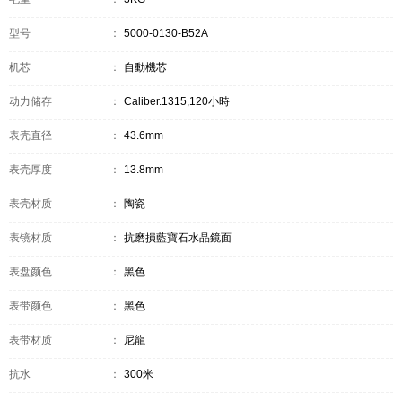
型号
：
5000-0130-B52A
机芯
：
自動機芯
动力储存
：
Caliber.1315,120小時
表壳直径
：
43.6mm
表壳厚度
：
13.8mm
表壳材质
：
陶瓷
表镜材质
：
抗磨損藍寶石水晶鏡面
表盘颜色
：
黑色
表带颜色
：
黑色
表带材质
：
尼龍
抗水
：
300米