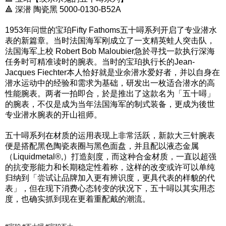
🔺 深潜 陶瓷黑 5000-0130-B52A
1953年问世的宝珀Fifty Fathoms五十噚系列开启了专业潜水
表的新篇章。当时法国海军刚成立了一支精英蛙人突击队，
法国海军上校 Robert Bob Maloubier急於寻找一款执行深海
任务时可精准读时的腕表。当时的宝珀执行长的Jean-
Jacques Fiechter本人恰好就是业余潜水爱好者，并以自身在
潜水运动中的经验和需求为基础，研发出一枚适合潜水的高
性能腕表。两者一拍即合，於是推出了这款名为「五十噚」
的腕表，不仅是成为当年法国海军的制式装备，更成为後世
专业潜水腕表的开山祖师。
五十噚系列在材质的运用表现上非常活跃，新款大三针腕表
便是搭配黑色陶瓷表圈与黑色面盘，并且配以液态金属
（Liquidmetal®,）打造刻度，而这种合金材质，一直以超强
的抗变形能力和长期稳定性着称，这样的改变或许可以单纯
归纳到「尝试让品牌加入更有辨识度，更具代表的样貌的代
表」，但在现下消费心态转变的状况下，五十噚以其实用态
度，也确实抓到现在更着重配戴的潮流。