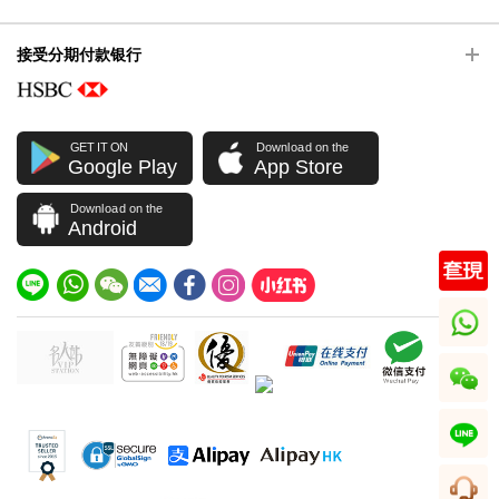
接受分期付款银行
GET IT ON
Download on the
Google Play
App Store
Download on the
Android
whatsapp
wechat
line