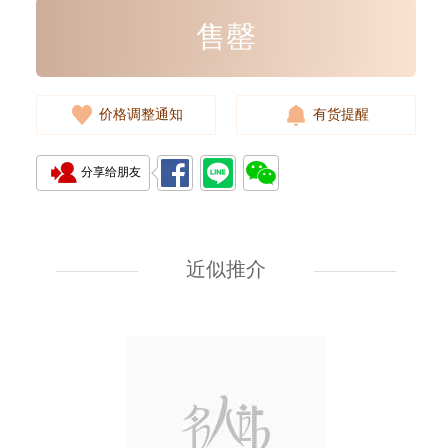
售罄
价格调整通知
有货提醒
分享给朋友
全新 Bottega Veneta 葆蝶家 银包
608563 Vcpq3 4202
短身折叠款银包
近似推介
2,380.00