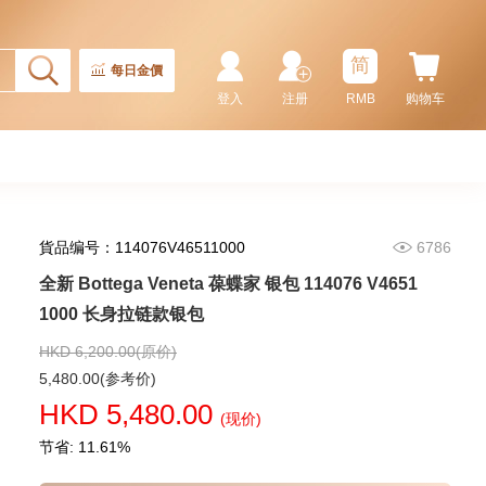
全新 Bottega Veneta 葆蝶家 银包
679802 Vcpq3 8803 卡片套
简
1,980.00
每日金價
登入
注册
RMB
购物车
貨品编号：114076V46511000
6786
全新 Bottega Veneta 葆蝶家 银包 114076 V4651
1000 长身拉链款银包
HKD 6,200.00(原价)
全新 Bottega Veneta 葆蝶家 银包
5,480.00(参考价)
667036 Vcpq6 1073
HKD 5,480.00
短身啪钮款银包
(现价)
3,480.00
节省: 11.61%