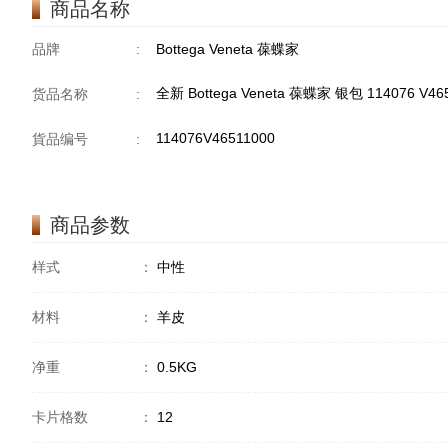
商品名称
品牌
:
Bottega Veneta 葆蝶家
全新 Bottega Veneta 葆蝶家 银包 114076 V
货品名称
:
114076V46511000
貨品编号
:
商品参数
样式
：
中性
材料
：
羊皮
净重
：
0.5KG
卡片格数
：
12