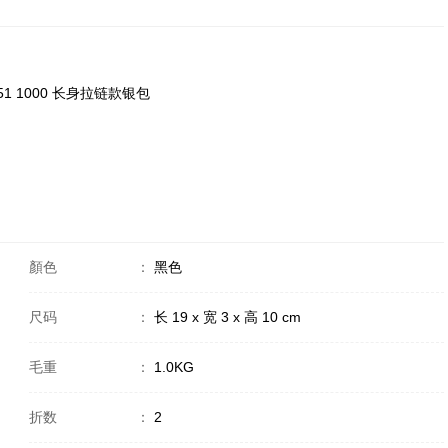
4651 1000 长身拉链款银包
顏色
：
黑色
尺码
：
长 19 x 宽 3 x 高 10 cm
毛重
：
1.0KG
折数
：
2