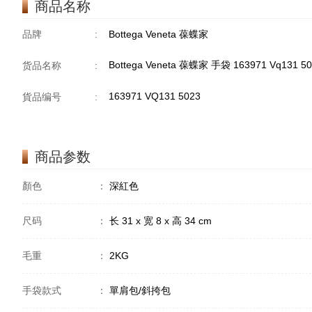
商品名称
品牌
:
Bottega Veneta 葆蝶家
Bottega Veneta 葆蝶家 手袋 163971 Vq131
货品名称
:
163971 VQ131 5023
貨品编号
:
商品参数
顏色
：
深紅色
尺码
：
长 31 x 宽 8 x 高 34 cm
毛重
：
2KG
手袋款式
：
單肩包/斜挎包