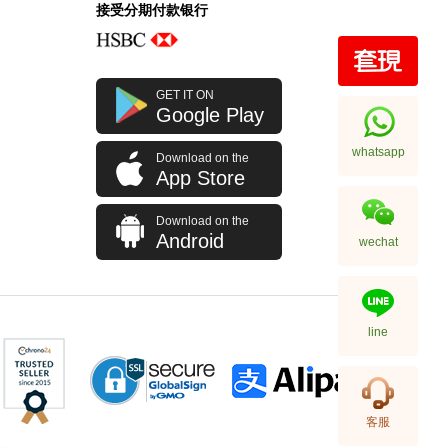
接受分期付款银行
GET IT ON
Google Play
whatsapp
Download on the
App Store
Download on the
Android
wechat
line
客服