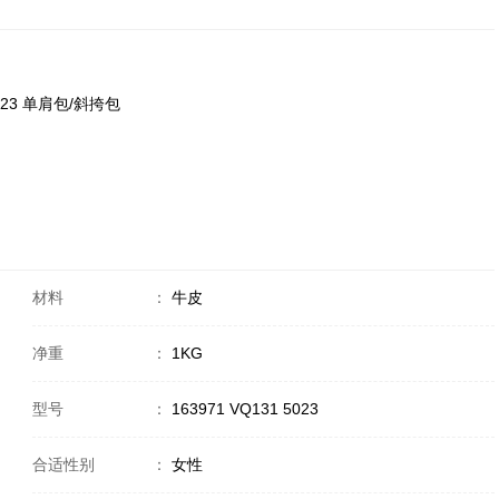
 5023 单肩包/斜挎包
材料
：
牛皮
净重
：
1KG
型号
：
163971 VQ131 5023
合适性别
：
女性